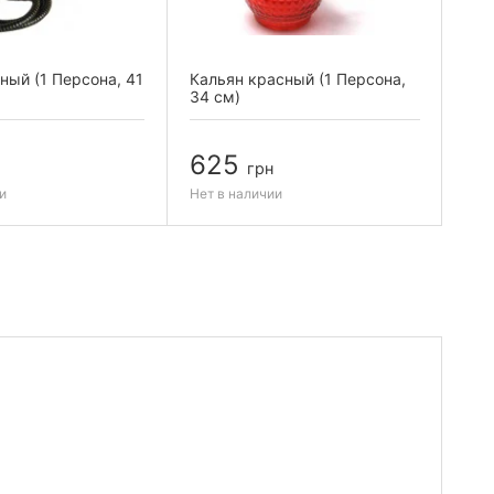
ный (1 Персона, 41
Кальян красный (1 Персона,
Кал
34 см)
Пер
625
6
грн
и
Нет в наличии
Нет 