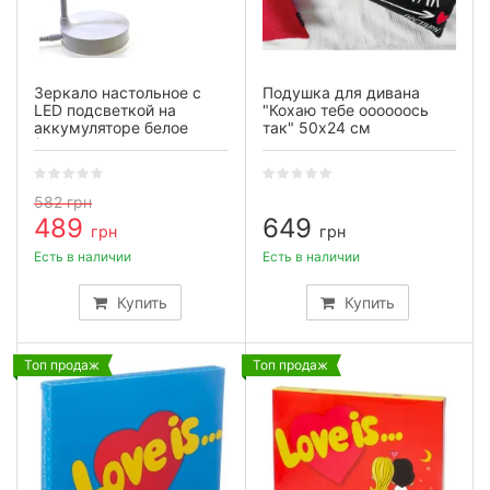
Зеркало настольное с
Подушка для дивана
LED подсветкой на
"Кохаю тебе оооооось
аккумуляторе белое
так" 50х24 см
(28×10×10 см)
582
грн
489
649
грн
грн
Есть в наличии
Есть в наличии
Купить
Купить
Топ продаж
Топ продаж