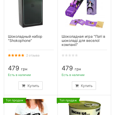
Шоколадный набор
Шоколадная игра "Паті в
"Shokophone"
шоколаді для веселої
компанії"
2 отзыва
479
479
грн
грн
Есть в наличии
Есть в наличии
Купить
Купить
Топ продаж
Топ продаж