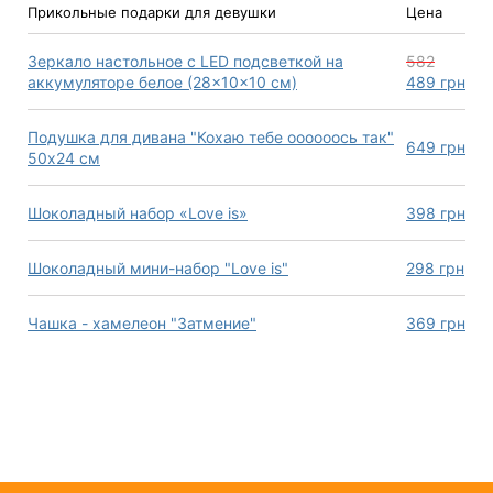
Прикольные подарки для девушки
Цена
Зеркало настольное с LED подсветкой на
582
аккумуляторе белое (28×10×10 см)
489
грн
Подушка для дивана "Кохаю тебе оооооось так"
649
грн
50х24 см
Шоколадный набор «Love is»
398
грн
Шоколадный мини-набор "Love is"
298
грн
Чашка - хамелеон "Затмение"
369
грн