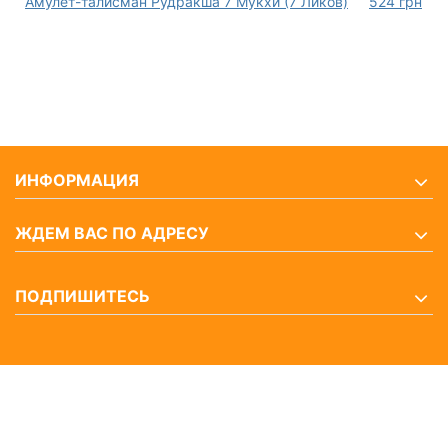
Амулет-талисман Рудракша 7 Мукхи (7 Ликов)
524
грн
ИНФОРМАЦИЯ
ЖДЕМ ВАС ПО АДРЕСУ
ПОДПИШИТЕСЬ