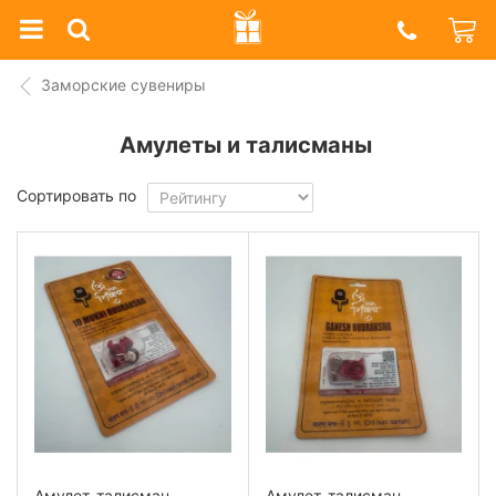
Prazdnik
Shop
Заморские сувениры
Амулеты и талисманы
Сортировать по
Амулет-талисман
Амулет-талисман