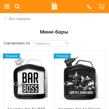
Prazdnik
Shop
Все подарки
Мини-бары
Сортировать по
Новинка
Новинка
Канистра-бар 5л "BAR
Канистра-бар 5л "Щастя