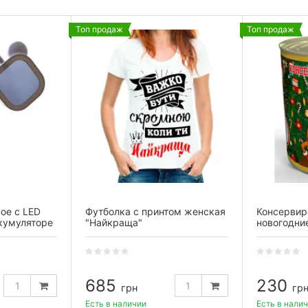
Топ продаж
Топ продаж
ое с LED
Футболка с принтом женская
Консервир
кумуляторе
"Найкраща"
новогодние
см)
пара, жен
685
230
грн
гр
Есть в наличии
Есть в нали