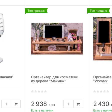
Топ продаж
Топ продаж
янения"
Органайзер для косметики
Органайзе
из дерева "Макияж"
"Woman"
2 938
2 430
грн
Есть в наличии
Есть в нали