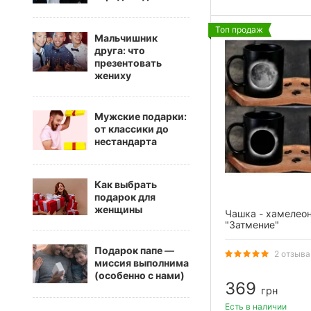
Топ продаж
Мальчишник
друга: что
презентовать
жениху
Мужские подарки:
от классики до
нестандарта
Как выбрать
подарок для
женщины
Чашка - хамелео
"Затмение"
Подарок папе —
2 отзыва
миссия выполнима
(особенно с нами)
369
грн
Есть в наличии