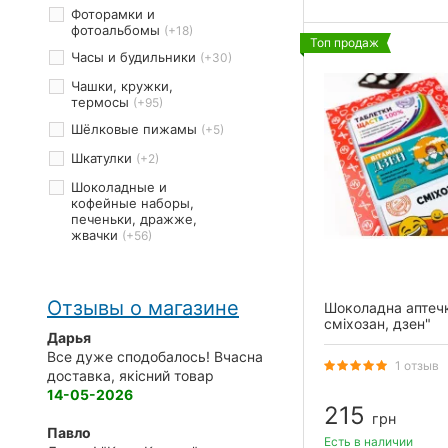
Фоторамки и
фотоальбомы
(+18)
Топ продаж
Часы и будильники
(+30)
Чашки, кружки,
термосы
(+95)
Шёлковые пижамы
(+5)
Шкатулки
(+2)
Шоколадные и
кофейные наборы,
печеньки, дражже,
жвачки
(+56)
Отзывы о магазине
Шоколадна аптеч
сміхозан, дзен"
Дарья
Все дуже сподобалось! Вчасна
1 отзыв
доставка, якісний товар
14-05-2026
215
грн
Павло
Есть в наличии