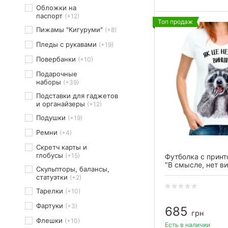
Обложки на
паспорт
(+12)
Топ продаж
Пижамы "Кигуруми"
(+8)
Пледы с рукавами
(+19)
Повербанки
(+10)
Подарочные
наборы
(+39)
Подставки для гаджетов
и органайзеры
(+12)
Подушки
(+19)
Ремни
(+4)
Скретч карты и
глобусы
(+15)
Футболка с прин
"В смысле, нет в
Скульпторы, балансы,
статуэтки
(+2)
Тарелки
(+10)
Фартуки
(+3)
685
грн
Флешки
(+10)
Есть в наличии