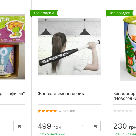
Топ продаж
Топ продаж
р "Пофигин"
Женская именная бита
Консервир
"Новогодни
женские
4 отзыва
499
230
грн
гр
Есть в наличии
Есть в нали