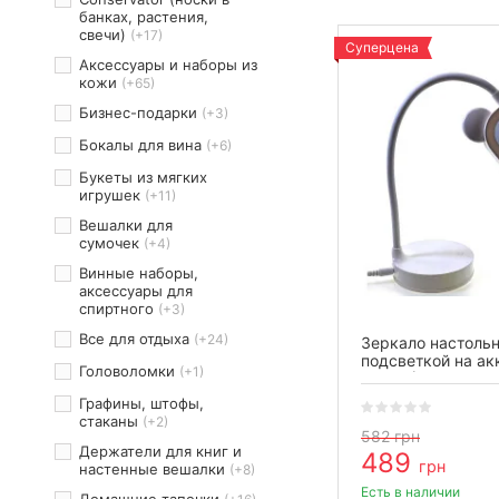
банках, растения,
свечи)
(+17)
Суперцена
Аксессуары и наборы из
кожи
(+65)
Бизнес-подарки
(+3)
Бокалы для вина
(+6)
Букеты из мягких
игрушек
(+11)
Вешалки для
сумочек
(+4)
Винные наборы,
аксессуары для
спиртного
(+3)
Все для отдыха
(+24)
Зеркало настольн
подсветкой на ак
Головоломки
(+1)
белое (28×10×10 
Графины, штофы,
стаканы
(+2)
582
грн
Держатели для книг и
489
грн
настенные вешалки
(+8)
Есть в наличии
Домашние тапочки