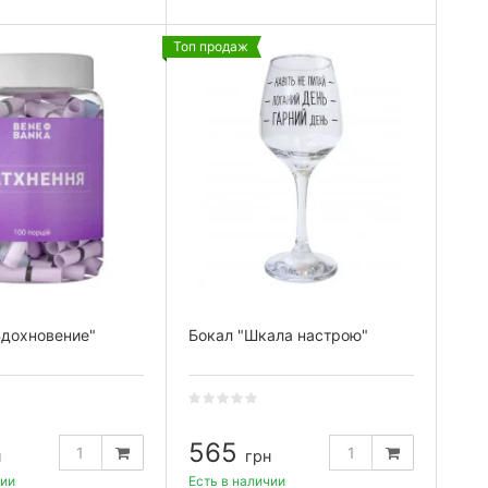
Топ продаж
Вдохновение"
Бокал "Шкала настрою"
565
н
грн
чии
Есть в наличии