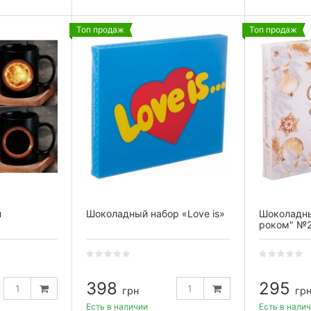
Топ продаж
Топ продаж
н
Шоколадный набор «Love is»
Шоколадны
роком" №
398
295
грн
гр
Есть в наличии
Есть в нали