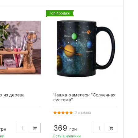
Топ продаж
р из дерева
Чашка-хамелеон "Солнечная
система"
2 отзыва
369
грн
грн
чии
Есть в наличии