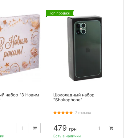
Топ продаж
й набор "З Новим
Шоколадный набор
2
"Shokophone"
2 отзыва
479
н
грн
чии
Есть в наличии