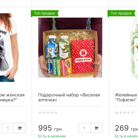
Топ продаж
Топ продаж
том женская
Подарочный набор «Веселая
Желейные
инишка?"
аптечка»
"Пофигин"
995
269
грн
гр
Есть в наличии
Есть в нали