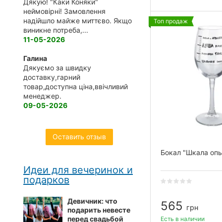
Дякую! "Каки Коняки"
неймовірні! Замовлення
надійшло майже миттєво. Якщо
Топ продаж
виникне потреба,...
11-05-2026
Галина
Дякуємо за швидку
доставку,гарний
товар,доступна ціна,ввічливий
менеджер.
09-05-2026
Оставить отзыв
Бокал "Шкала опь
Идеи для вечеринок и
подарков
Девичник: что
565
грн
подарить невесте
перед свадьбой
Есть в наличии