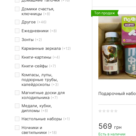
(+16)
Домики счастья,
Топ продаж
ключницы
(+8)
Другое
(+46)
Ежедневники
(+8)
Зонты
(+2)
Карманные зеркала
(+12)
Книги-картины
(+4)
Книги-сейфы
(+7)
Компасы, лупы,
подзорные трубы,
калейдоскопы
(+3)
Магнитные доски для
Подарочный набо
холодильника
(+7)
Медали, кубки,
дипломы
(+8)
Настольные наборы
(+1)
569
грн
Ночники и
светильники
(+18)
Есть в наличии