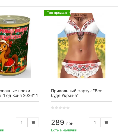
Топ продаж
ованные носки
Прикольный фартук "Все
 "Год Коня 2026" 1
буде Україна"
ские
289
н
грн
чии
Есть в наличии