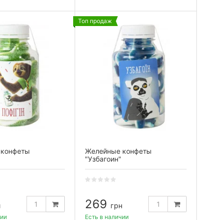
Топ продаж
 конфеты
Желейные конфеты
"Узбагоин"
269
н
грн
чии
Есть в наличии