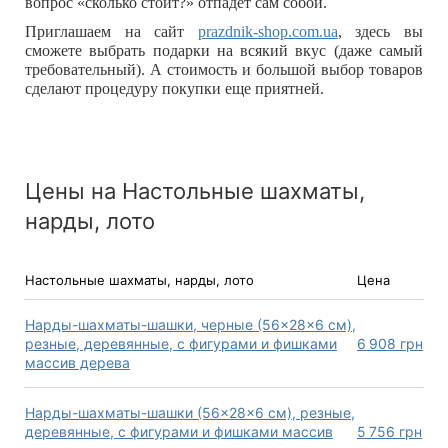
вопрос «сколько стоит?» отпадет сам собой.
Приглашаем на сайт
prazdnik-shop.com.ua
, здесь вы
сможете выбрать подарки на всякий вкус (даже самый
требовательный). А стоимость и большой выбор товаров
сделают процедуру покупки еще приятней.
Цены на Настольные шахматы,
нарды, лото
Настольные шахматы, нарды, лото
Цена
Нарды-шахматы-шашки, черные (56×28×6 см),
резные, деревянные, с фигурами и фишками
6 908
грн
массив дерева
Нарды-шахматы-шашки (56×28×6 см), резные,
деревянные, с фигурами и фишками массив
5 756
грн