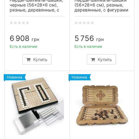
черные (56×28×6 см),
(56×28×6 см), резные,
резные, деревянные, с
деревянные, с фигурами
фигурами и фишками
и фишками массив
массив дерева
дерева
6 908
5 756
грн
грн
Есть в наличии
Есть в наличии
Купить
Купить
Новинка
Новинка