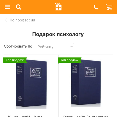
Prazdnik
Shop
По профессии
Подарок психологу
Сортировать по
Топ продаж
Топ продаж
Книга - сейф 18 см,
Книга - сейф 24 см синяя