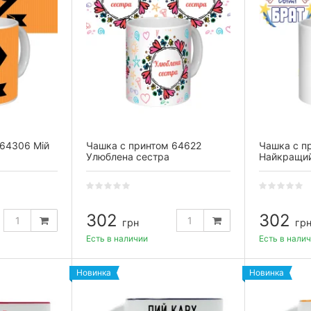
 64306 Мій
Чашка с принтом 64622
Чашка с п
Улюблена сестра
Найкращий 
302
302
грн
гр
Есть в наличии
Есть в нали
Новинка
Новинка