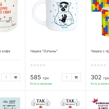
е кофе
Чашка "Озтынь"
Чашка с п
585
302
грн
гр
Есть в наличии
Есть в нали