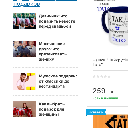
подарков
Девичник: что
подарить невесте
перед свадьбой
Мальчишник
друга: что
презентовать
жениху
Чашка "Найкрутіши
Тато"
Мужские подарки:
от классики до
нестандарта
259
грн
Есть в наличии
Как выбрать
подарок для
Новинка
женщины