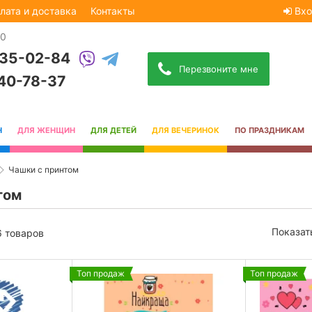
лата и доставка
Контакты
Вхо
30
535-02-84
Перезвоните мне
740-78-37
Н
ДЛЯ ЖЕНЩИН
ДЛЯ ДЕТЕЙ
ДЛЯ ВЕЧЕРИНОК
ПО ПРАЗДНИКАМ
Чашки с принтом
том
Показат
6 товаров
Топ продаж
Топ продаж