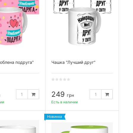
юблена подруга"
Чашка "Лучший друг"
249
н
грн
чии
Есть в наличии
Новинка