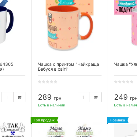
 64305
Чашка с принтом "Найкраща
Чашка "Ул
я)
Бабуся в світі"
289
249
грн
гр
Есть в наличии
Есть в нали
Топ продаж
Новинка