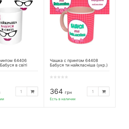
ринтом 64406
Чашка с принтом 64408
абуся в світі
Бабуся ти найкласніша (укр.)
ая)
(розовая)
364
н
грн
чии
Есть в наличии