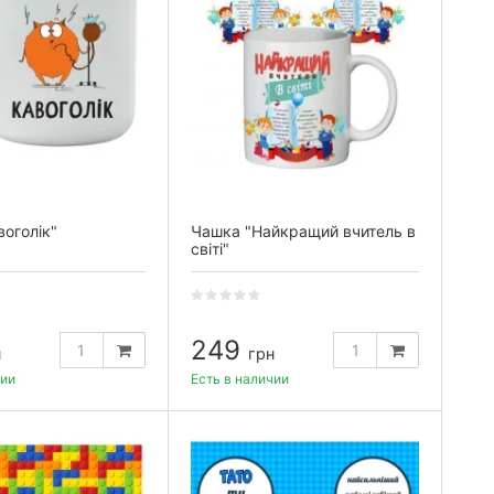
оголік"
Чашка "Найкращий вчитель в
світі"
249
н
грн
чии
Есть в наличии