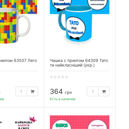
ринтом 63507 Лего
Чашка с принтом 64309 Тато
ти найкласніший (укр.)
(голубая)
364
н
грн
чии
Есть в наличии