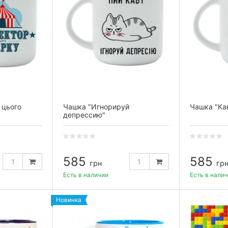
 цього
Чашка "Игнорируй
Чашка "Кав
депрессию"
585
585
грн
гр
Есть в наличии
Есть в нали
Новинка