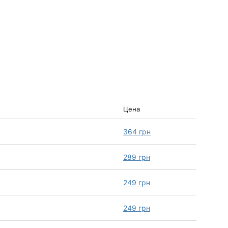
Цена
364
грн
289
грн
249
грн
249
грн