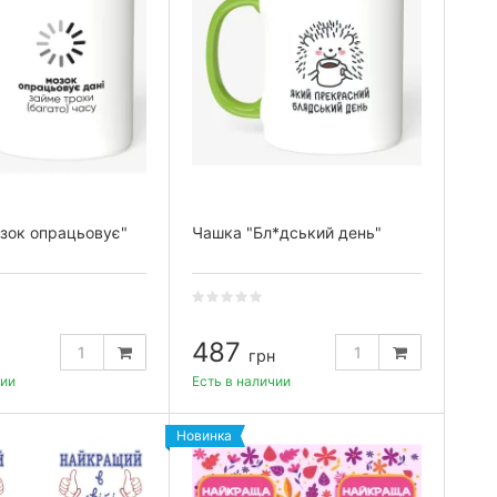
зок опрацьовує"
Чашка "Бл*дський день"
487
грн
чии
Есть в наличии
Новинка