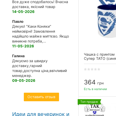
Все дуже сподобалось! Вчасна
доставка, якісний товар
14-05-2026
Павло
Дякую! "Каки Коняки"
неймовірні! Замовлення
надійшло майже миттєво. Якщо
виникне потреба,...
11-05-2026
Чашка с принтом
Галина
Супер ТАТО (синя
Дякуємо за швидку
доставку,гарний
товар,доступна ціна,ввічливий
менеджер.
09-05-2026
364
грн
Есть в наличии
Оставить отзыв
Топ продаж
Идеи для вечеринок и