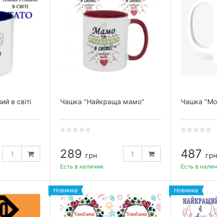
й в світі
Чашка "Найкраща мамо"
Чашка "Мо
289
487
грн
грн
Есть в наличии
Есть в нали
Новинка
Новинка