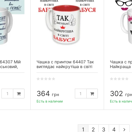
 64307 Мій
Чашка с принтом 64407 Так
Чашка с п
йськовий,
виглядає найкрутіша в світі
Найкраща Б
ая)
Бабуся (укр.) (красная)
(укр.) (бел
364
302
грн
гр
Есть в наличии
Есть в нали
1
2
3
4