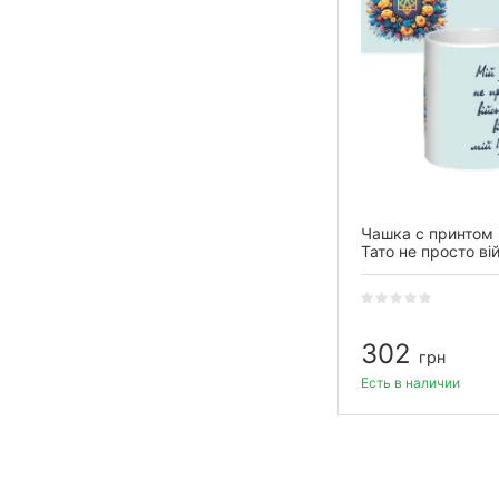
Чашка с принтом
Тато не просто ві
він мій Герой (бел
302
грн
Есть в наличии