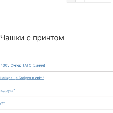
 Чашки с принтом
64305 Супер ТАТО (синяя)
Найкраща Бабуся в світі"
подруга"
уг"