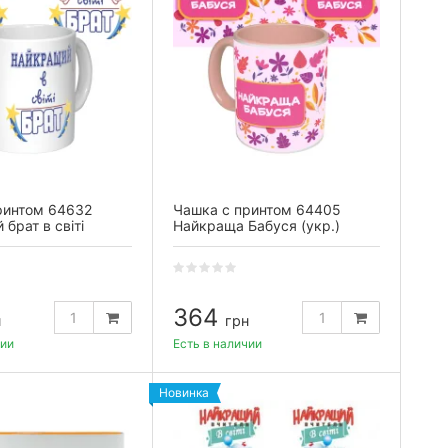
ринтом 64632
Чашка с принтом 64405
брат в світі
Найкраща Бабуся (укр.)
(розовая)
364
н
грн
чии
Есть в наличии
Новинка