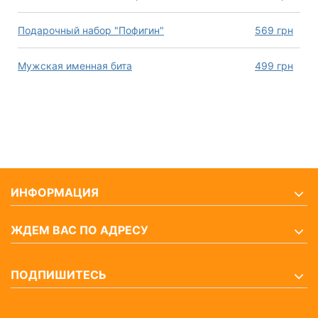
Подарочный набор "Пофигин"
569
грн
Мужская именная бита
499
грн
ИНФОРМАЦИЯ
ЖДЕМ ВАС ПО АДРЕСУ
ПОДПИШИТЕСЬ