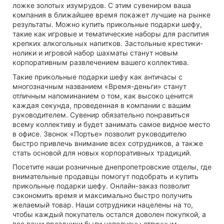
ложке золотых изумрудов. С этим сувениром ваша
компания в ближайшее время покажет лучшие на рынке
результаты. Можно купить прикольные подарки шефу,
такие как игровые и тематические наборы для распития
крепких алкогольных напитков. Застольные крестики-
нолики и игровой набор шахматы станут новым
корпоративным развлечением вашего коллектива.
Такие прикольные подарки шефу как античасы с
многозначным названием «Время-деньги» станут
отличным напоминанием о том, как высоко ценится
каждая секунда, проведенная в компании с вашим
руководителем. Сувенир обязательно понравиться
всему коллективу и будет занимать самое видное место
в офисе. Звонок «Портье» позволит руководителю
быстро привлечь внимание всех сотрудников, а также
стать основой для новых корпоративных традиций.
Посетите наши розничные днепропетровские отделы, где
внимательные продавцы помогут подобрать и купить
прикольные подарки шефу. Онлайн-заказ позволит
сэкономить время и максимально быстро получить
желаемый товар. Наши сотрудники нацелены на то,
чтобы каждый покупатель остался доволен покупкой, а
все ваши праздники были наполнены отличным