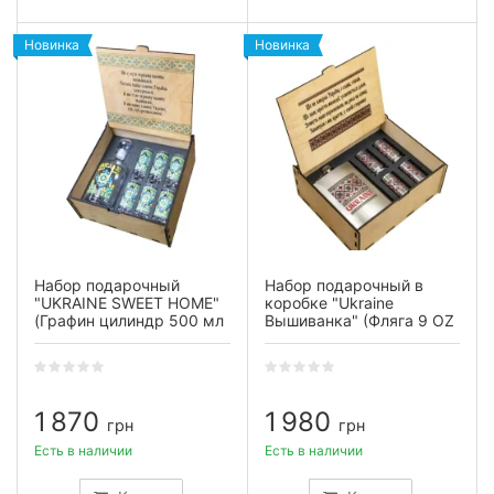
Новинка
Новинка
Набор подарочный
Набор подарочный в
"UKRAINE SWEET HOME"
коробке "Ukraine
(Графин цилиндр 500 мл
Вышиванка" (Фляга 9 OZ
стопка 60 мл 6 шт)
+ 4 рюмки из гильз)
1 870
1 980
грн
грн
Есть в наличии
Есть в наличии