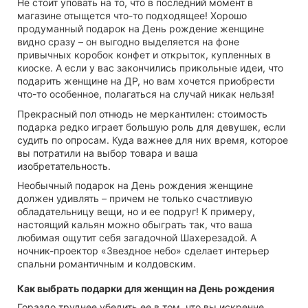
Не стоит уповать на то, что в последний момент в
магазине отыщется что-то подходящее! Хорошо
продуманный подарок на День рождение женщине
видно сразу – он выгодно выделяется на фоне
привычных коробок конфет и открыток, купленных в
киоске. А если у вас закончились прикольные идеи, что
подарить женщине на ДР, но вам хочется приобрести
что-то особенное, полагаться на случай никак нельзя!
Прекрасный пол отнюдь не меркантилен: стоимость
подарка редко играет большую роль для девушек, если
судить по опросам. Куда важнее для них время, которое
вы потратили на выбор товара и ваша
изобретательность.
Необычный подарок на День рождения женщине
должен удивлять – причем не только счастливую
обладательницу вещи, но и ее подруг! К примеру,
настоящий кальян можно обыграть так, что ваша
любимая ощутит себя загадочной Шахерезадой. А
ночник-проектор «Звездное небо» сделает интерьер
спальни романтичным и колдовским.
Как выбрать подарки для женщин на День рождения
Гораздо труднее убедить ее в том, что вы искренне