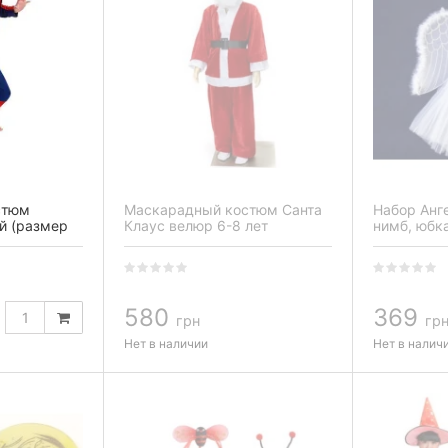
стюм
Маскарадный костюм Санта
Набор Анг
й (размер
Клаус велюр 6-8 лет
нимб, юбка
580
369
грн
гр
Нет в наличии
Нет в налич