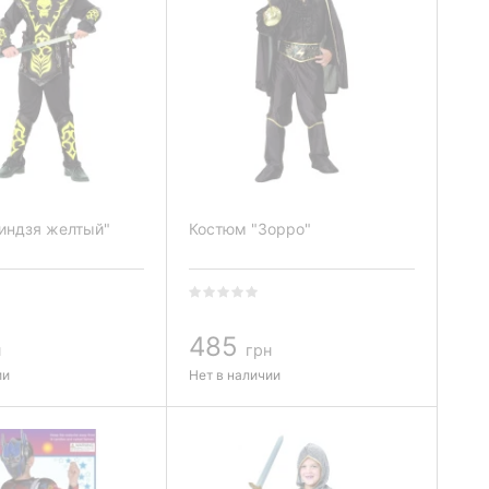
индзя желтый"
Костюм "Зорро"
485
н
грн
ии
Нет в наличии