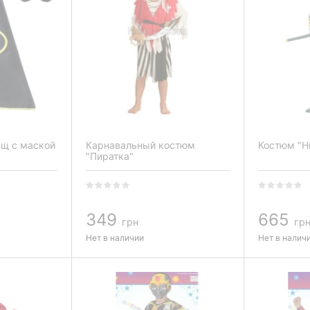
щ с маской
Карнавальный костюм
Костюм "Н
"Пиратка"
349
665
грн
гр
Нет в наличии
Нет в налич