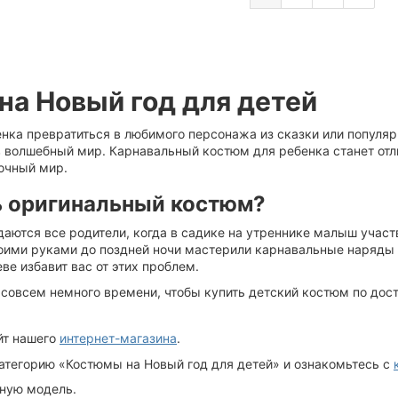
на Новый год для детей
енка превратиться в любимого персонажа из сказки или популя
в волшебный мир. Карнавальный
костюм
для ребенка станет о
очный мир.
ь оригинальный
костюм
?
аются все родители, когда в садике на утреннике малыш участ
воими руками до поздней ночи мастерили карнавальные наряды
еве избавит вас от этих проблем.
 совсем немного времени, чтобы
купить детский костюм
по дос
йт нашего
интернет-магазина
.
атегорию «Костюмы на Новый год для детей» и ознакомьтесь с
ную модель.