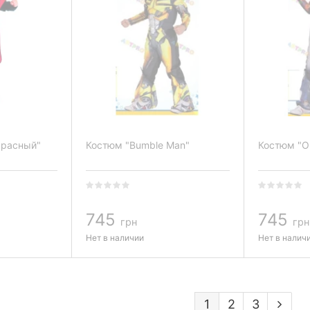
красный"
Костюм "Bumble Man"
Костюм "O
745
745
грн
грн
Нет в наличии
Нет в налич
1
2
3