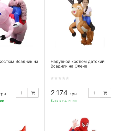
костюм Всадник на
Надувной костюм детский
Всадник на Олене
2 174
грн
грн
чии
Есть в наличии