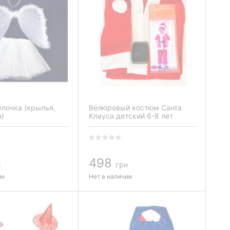
елочка (крылья,
Велюровый костюм Санта
)
Клауса детский 6-8 лет
498
н
грн
ии
Нет в наличии