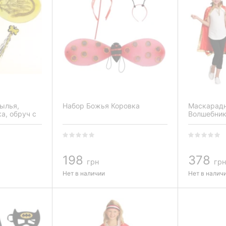
ылья,
Набор Божья Коровка
Маскарад
а, обруч с
Волшебни
198
378
грн
грн
Нет в наличии
Нет в налич