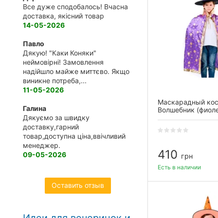
Все дуже сподобалось! Вчасна
доставка, якісний товар
14-05-2026
Павло
Дякую! "Каки Коняки"
неймовірні! Замовлення
надійшло майже миттєво. Якщо
виникне потреба,...
11-05-2026
Маскарадный ко
Галина
Волшебник (фиол
Дякуємо за швидку
доставку,гарний
товар,доступна ціна,ввічливий
менеджер.
410
09-05-2026
грн
Есть в наличии
Оставить отзыв