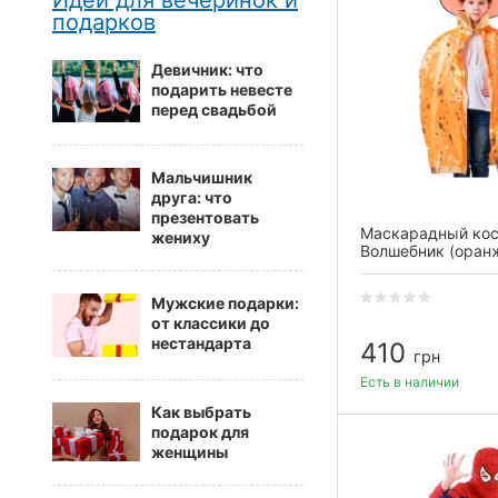
Идеи для вечеринок и
подарков
Девичник: что
подарить невесте
перед свадьбой
Мальчишник
друга: что
презентовать
Маскарадный ко
жениху
Волшебник (оран
Мужские подарки:
от классики до
нестандарта
410
грн
Есть в наличии
Как выбрать
подарок для
женщины