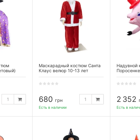
стюм
Маскарадный костюм Санта
Надувной 
етовый)
Клаус велюр 10-13 лет
Поросенке
680
2 352
грн
Есть в наличии
Есть в нали