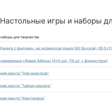
 Настольные игры и наборы д
 наборы для творчества
Дженга с фантами», на украинском языке (60 брусков) (28.5×7
деревянные «Живая Азбука» (4×4 см), (16 шт. + фломастеры)
ения квеста "Дом монстров"
ния квеста "Тайная комната"
ния квеста "Квесторіана"