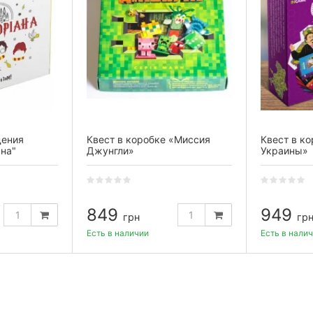
дения
Квест в коробке «Миссия
Квест в к
ана"
Джунгли»
Украины»
849
949
грн
гр
Есть в наличии
Есть в нали