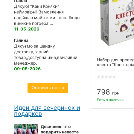
Павло
Дякую! "Каки Коняки"
неймовірні! Замовлення
надійшло майже миттєво. Якщо
виникне потреба,...
11-05-2026
Галина
Дякуємо за швидку
доставку,гарний
товар,доступна ціна,ввічливий
Набор для прове
менеджер.
квеста "Квесторі
09-05-2026
Оставить отзыв
798
грн
Есть в наличии
Идеи для вечеринок и
подарков
Девичник: что
подарить невесте