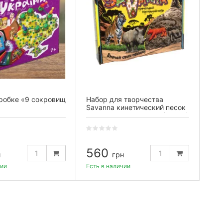
оробке «9 сокровищ
Набор для творчества
Savanna кинетический песок
на украинском языке (51204)
560
н
грн
чии
Есть в наличии