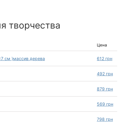
ля творчества
Цена
×7 см )массив дерева
612
грн
492
грн
879
грн
569
грн
798
грн