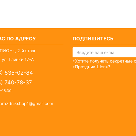
С ПО АДРЕСУ
ПОДПИШИТЕСЬ
ПИОН», 2-й этаж
 ул. Глинки 17-А
«Хотите получать секретные 
«Праздник-Шоп»?
6) 535-02-84
5) 740-78-37
–18:30
.
prazdnikshop1@gmail.com