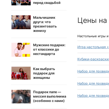
перед свадьбой
Мальчишник
Цены на
друга: что
презентовать
жениху
Настольные игры и
Мужские подарки:
Игра настольная «
от классики до
нестандарта
Кубики-раскраски 
Как выбрать
Набор для провед
подарок для
женщины
Набор для проведе
Подарок папе —
Набор для проведе
миссия выполнима
(особенно с нами)