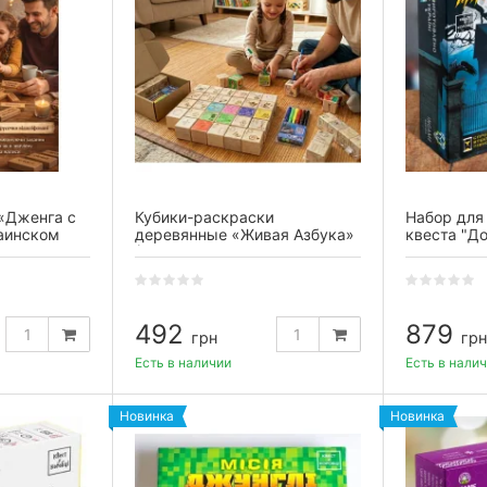
 «Дженга с
Кубики-раскраски
Набор для
раинском
деревянные «Живая Азбука»
квеста "Д
в)
(4×4 см), (16 шт. +
ссив дерева
фломастеры)
492
879
грн
грн
Есть в наличии
Есть в нали
Новинка
Новинка