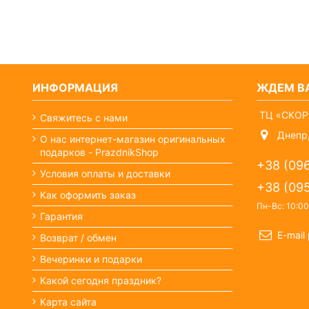
ИНФОРМАЦИЯ
ЖДЕМ ВА
ТЦ «СКОР
Свяжитесь с нами
Днепр,
О нас интернет-магазин оригинальных
подарков - PrazdnikShop
+38 (09
Условия оплаты и доставки
+38 (09
Как оформить заказ
Пн-Вс: 10:00
Гарантия
E-mail
Возврат / обмен
Вечеринки и подарки
Какой сегодня праздник?
Карта сайта