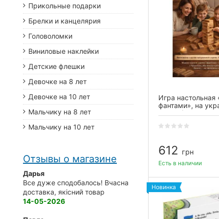
Прикольные подарки
Брелки и канцелярия
Головоломки
Виниловые наклейки
Детские флешки
Девочке на 8 лет
Девочке на 10 лет
Игра настольная
фантами», на ук
Мальчику на 8 лет
языке (60 бруско
(28.5×7×7 см )ма
Мальчику на 10 лет
612
грн
Отзывы о магазине
Есть в наличии
Дарья
Все дуже сподобалось! Вчасна
Новинка
доставка, якісний товар
14-05-2026