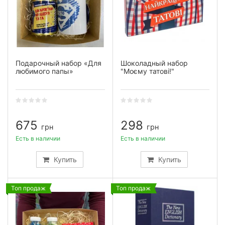
Подарочный набор «Для
Шоколадный набор
любимого папы»
"Моєму татові!"
675
298
грн
грн
Есть в наличии
Есть в наличии
Купить
Купить
Топ продаж
Топ продаж