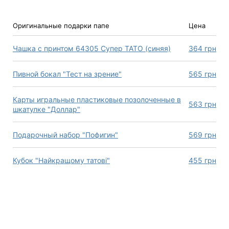
Оригинальные подарки папе
Цена
Чашка с принтом 64305 Супер ТАТО (синяя)
364
грн
Пивной бокал "Тест на зрение"
565
грн
Карты игральные пластиковые позолоченные в
563
грн
шкатулке "Доллар"
Подарочный набор "Пофигин"
569
грн
Кубок "Найкращому татові"
455
грн