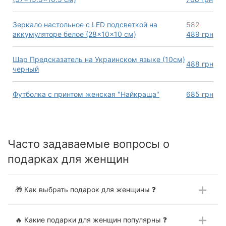
Зеркало настольное с LED подсветкой на
582
аккумуляторе белое (28×10×10 см)
489
грн
Шар Предсказатель на Украинском языке (10см)
488
грн
черный
Футболка с принтом женская "Найкраща"
685
грн
Часто задаваемые вопросы о
подарках для женщин
🎁 Как выбрать подарок для женщины ❓
🔥 Какие подарки для женщин популярны ❓