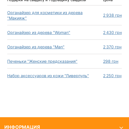
Органайзер для косметики из дерева
2 938
грн
"Макияж"
Органайзер из дерева "Woman"
2 430
грн
Органайзер из дерева "Man"
2 370
грн
Печеньки "Женские предсказания"
298
грн
Набор аксессуаров из кожи "Ливерпуль"
2 250
грн
ИНФОРМАЦИЯ