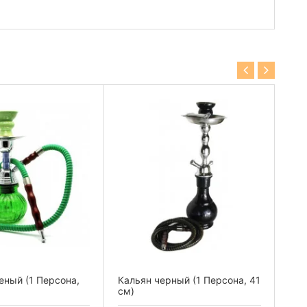
еный (1 Персона,
Кальян черный (1 Персона, 41
Кал
см)
34 