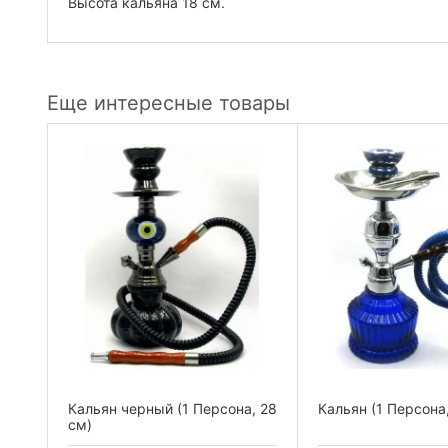
Высота кальяна 18 см.
Еще интересные товары
а,
Кальян черный (1 Персона, 28
Кальян (1 Персона,
см)