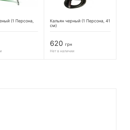
еный (1 Персона,
Кальян черный (1 Персона, 41
Кал
см)
34 
620
6
грн
и
Нет в наличии
Нет 