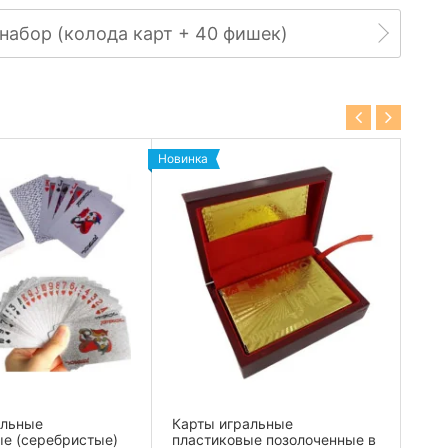
набор (колода карт + 40 фишек)
Новинка
альные
Карты игральные
Пок
ые (серебристые)
пластиковые позолоченные в
)