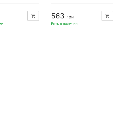
шкатулке "Евро"
563
2
грн
ии
Есть в наличии
Нет 