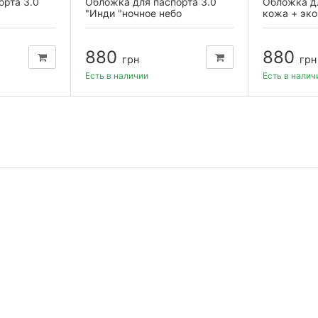
орта 3.0
Обложка для паспорта 3.0
Обложка дл
"Инди "ночное небо
кожа + эко
880
880
грн
грн
Есть в наличии
Есть в налич