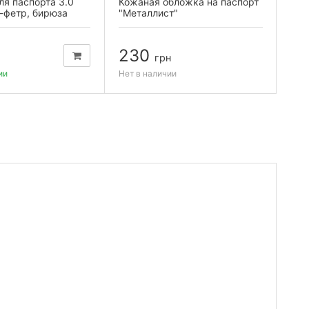
я паспорта 3.0
Кожаная обложка на паспорт
Кож
-фетр, бирюза
"Металлист"
с т
230
2
грн
ии
Нет в наличии
Нет 