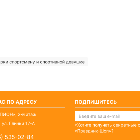
рки спортсмену и спортивной девушке
С ПО АДРЕСУ
ПОДПИШИТЕСЬ
ПИОН», 2-й этаж
 ул. Глинки 17-А
«Хотите получать секретные 
«Праздник-Шоп»?
6) 535-02-84