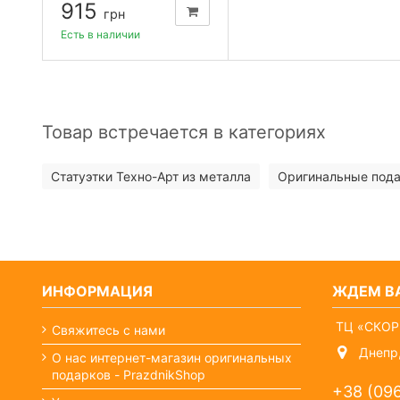
915
грн
Есть в наличии
Товар встречается в категориях
Статуэтки Техно-Арт из металла
Оригинальные пода
ИНФОРМАЦИЯ
ЖДЕМ ВА
ТЦ «СКОР
Свяжитесь с нами
Днепр,
О нас интернет-магазин оригинальных
подарков - PrazdnikShop
+38 (09