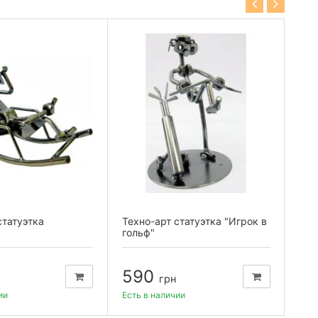
статуэтка
Техно-арт статуэтка "Игрок в
Тех
гольф"
"Ве
590
8
грн
ии
Есть в наличии
Есть