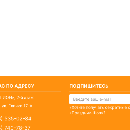
С ПО АДРЕСУ
ПОДПИШИТЕСЬ
ПИОН», 2-й этаж
 ул. Глинки 17-А
«Хотите получать секретные 
«Праздник-Шоп»?
6) 535-02-84
5) 740-78-37