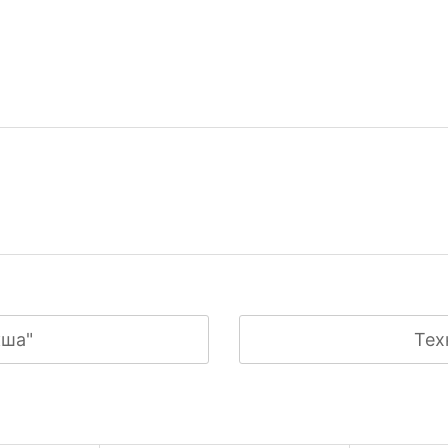
кша"
Тех