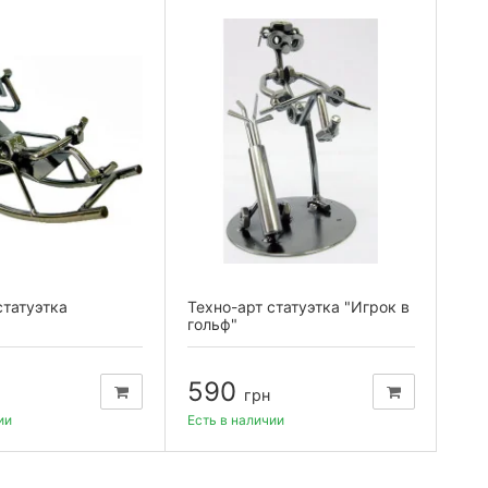
статуэтка
Техно-арт статуэтка "Игрок в
Тех
гольф"
"Ве
590
8
грн
ии
Есть в наличии
Есть