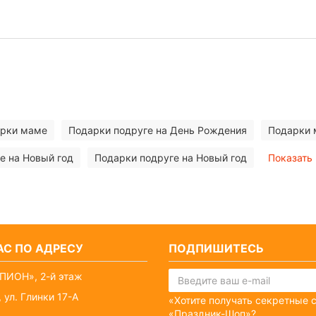
арки маме
Подарки подруге на День Рождения
Подарки 
е на Новый год
Подарки подруге на Новый год
Показать
С ПО АДРЕСУ
ПОДПИШИТЕСЬ
ПИОН», 2-й этаж
 ул. Глинки 17-А
«Хотите получать секретные 
«Праздник-Шоп»?