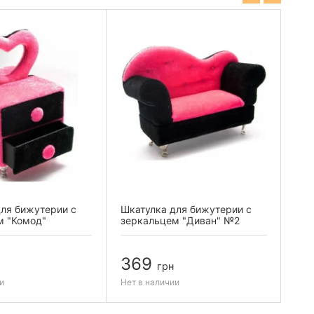
ля бижутерии с
Шкатулка для бижутерии с
Шка
м "Комод"
зеркальцем "Диван" №2
369
3
грн
и
Нет в наличии
Нет 