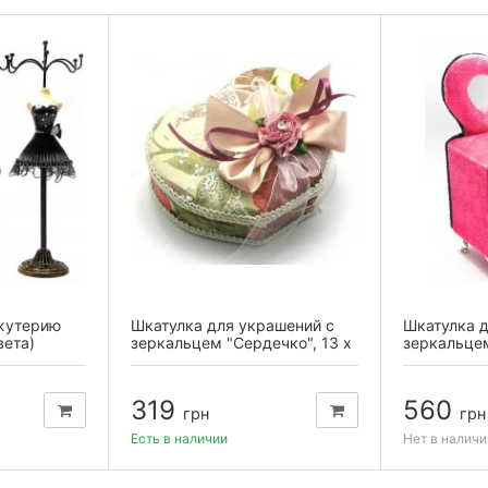
жутерию
Шкатулка для украшений с
Шкатулка д
вета)
зеркальцем "Сердечко", 13 х
зеркальце
10,5...
319
560
грн
грн
Есть в наличии
Нет в наличи