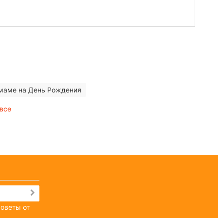
маме на День Рождения
 все
советы от