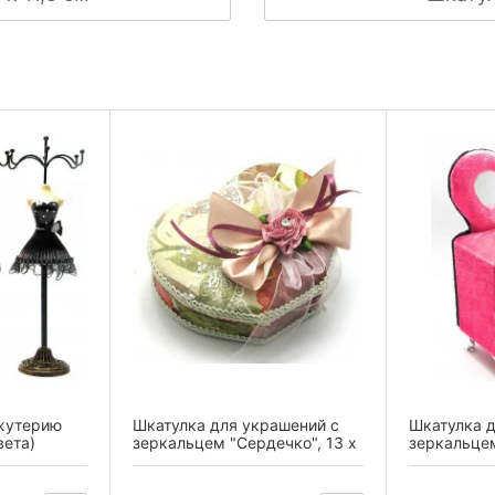
жутерию
Шкатулка для украшений с
Шкатулка д
вета)
зеркальцем "Сердечко", 13 х
зеркальце
10,5...