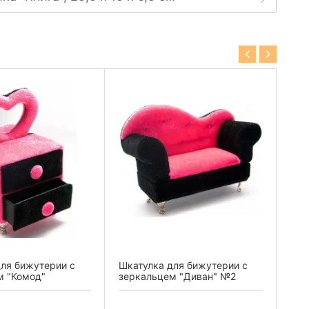
ля бижутерии с
Шкатулка для бижутерии с
Шка
м "Комод"
зеркальцем "Диван" №2