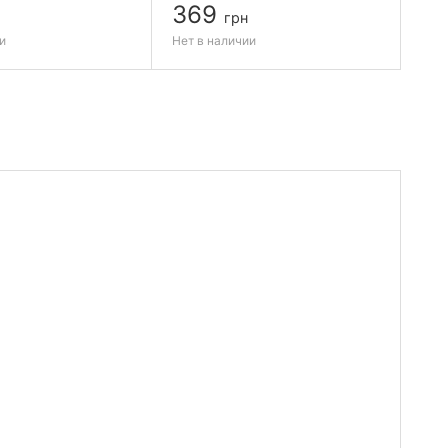
369
3
грн
и
Нет в наличии
Нет 