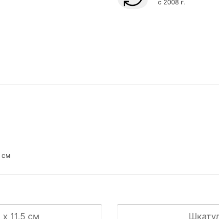
с 2008 г.
6 см
х 11,5 см
Шкатулк