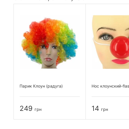
Парик Клоун (радуга)
Нос клоунский-fla
249
14
грн
грн