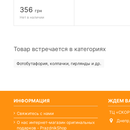
356
грн
Нет в наличии
Товар встречается в категориях
Фотобутафория, колпачки, гирлянды и др.
ИНФОРМАЦИЯ
ЖДЕМ ВА
ТЦ «СКОР
Свяжитесь с нами
Днепр,
О нас интернет-магазин оригинальных
подарков - PrazdnikShop