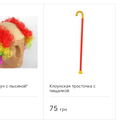
ун с лысиной"
Клоунская тросточка с
пищалкой
75
грн