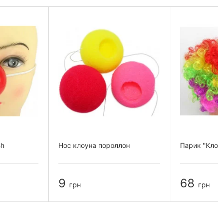
sh
Нос клоуна пороллон
Парик "Кло
9
68
грн
грн