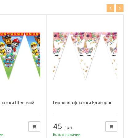
флажки Щенячий
Гирлянда флажки Единорог
Бум
диа
(уп.
45
5
грн
ии
Есть в наличии
Есть