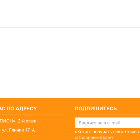
С ПО АДРЕСУ
ПОДПИШИТЕСЬ
ПИОН», 2-й этаж
 ул. Глинки 17-А
«Хотите получать секретные 
«Праздник-Шоп»?