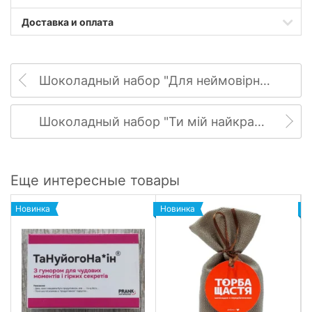
Доставка и оплата
Шоколадный набор "Для неймовірної подруги"
Шоколадный набор "Ти мій найкращий друг"
Еще интересные товары
Новинка
Новинка
Н