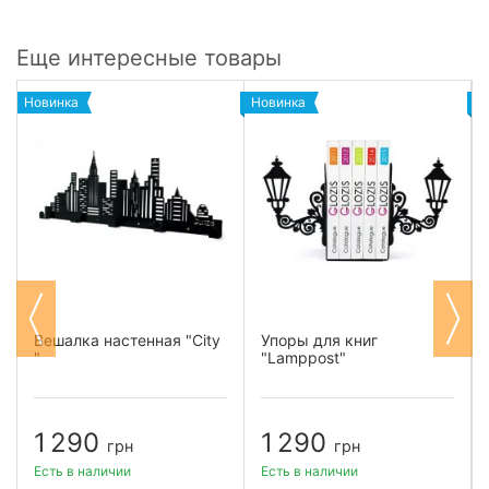
Еще интересные товары
Новинка
Новинка
Н
Вешалка настенная "City
Упоры для книг
"
"Lamppost"
1 290
1 290
грн
грн
Есть в наличии
Есть в наличии