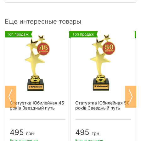
Еще интересные товары
Топ продаж
Топ продаж
Т
Статуэтка Юбилейная 45
Статуэтка Юбилейная 50
років Звездный путь
років Звездный путь
495
495
грн
грн
Есть в наличии
Есть в наличии