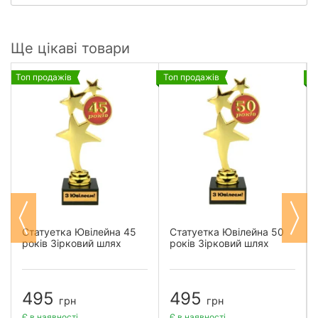
Ще цікаві товари
Топ продажів
Топ продажів
Т
Статуетка Ювілейна 45
Статуетка Ювілейна 50
років Зірковий шлях
років Зірковий шлях
495
495
грн
грн
Є в наявності
Є в наявності