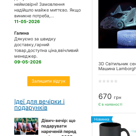
неймовірні! Замовлення
надійшло майже миттєво. Якщо
виникне потреба,...
11-05-2026
Галина
Дякуємо за швидку
доставку,гарний
товар,доступна ціна,ввічливий
менеджер.
09-05-2026
3D Світильник се
Машина Lamborghi
20
Залишити відгук
670
грн
Ідеї для вечірки і
Є в наявності
подарунків
Новинка
Дівич-вечір: що
подарувати
нареченій перед