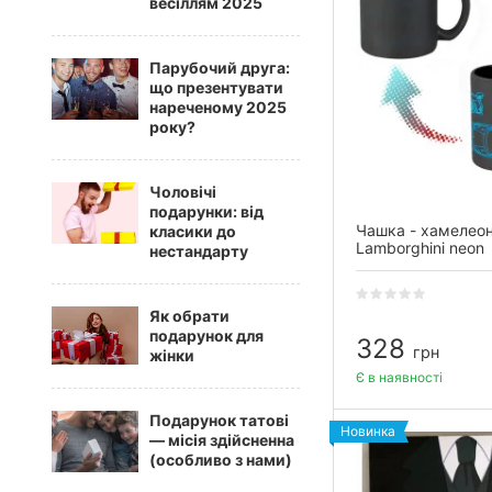
весіллям 2025
Парубочий друга:
що презентувати
нареченому 2025
року?
Чоловічі
подарунки: від
Чашка - хамелео
класики до
Lamborghini neon
нестандарту
Як обрати
подарунок для
328
грн
жінки
Є в наявності
Подарунок татові
Новинка
— місія здійсненна
(особливо з нами)