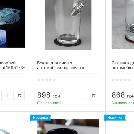
нсорний
Бокал для пива з
Склянка дл
ni 15952-3-
автомобільною свічкою
автомобіл
898
868
грн
гр
Є в наявності
Є в наявност
Новинка
Новинка