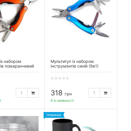
із набором
Мультитул із набором
тів помаранчевий
інструментів синій (9в1)
318
грн
і
Є в наявності
Новинка