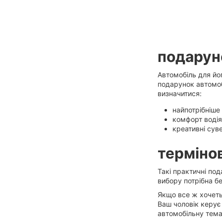
подарун
Автомобіль для йо
подарунок автомоб
визначитися:
найпотрібніше
комфорт водія
креативні сув
терміно
Такі практичні по
вибору потрібна б
Якщо все ж хочеть
Ваш чоловік керує
автомобільну тема