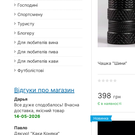
Господині
Спортсмену
Туристу
Блогеру
Для любителів вина
Для любителів пива
Для любителів кави
Чашка "Шини"
Футболістові
Відгуки про магазин
398
грн
Дарья
Є в наявності
Все дуже сподобалось! Вчасна
доставка, якісний товар
14-05-2026
Новинка
Павло
Дякую! "Каки Коняки"