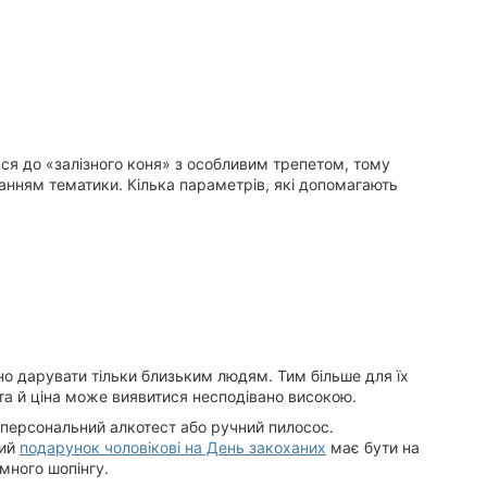
ься до «залізного коня» з особливим трепетом, тому
анням тематики. Кілька параметрів, які допомагають
чно дарувати тільки близьким людям. Тим більше для їх
та й ціна може виявитися несподівано високою.
 персональний алкотест або ручний пилосос.
щий
подарунок чоловікові на День закоханих
має бути на
много шопінгу.