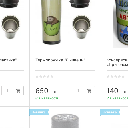
лактика"
Термокружка "Лінивець"
Консервов
«Приголом
650
140
грн
грн
Є в наявності
Є в наявност
Новинка
Новинка