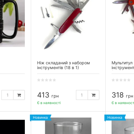
Ніж складаний з набором
Мультитул 
інструментів (18 в 1)
інструмен
(9в1)
413
318
грн
грн
Є в наявності
Є в наявност
Новинка
Новинка