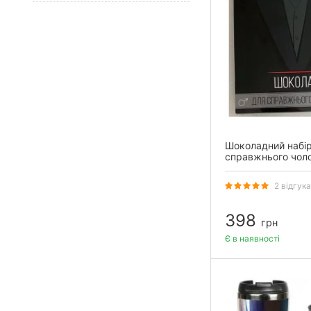
Шоколадний набі
справжнього чоло
2 відгука
398
грн
Є в наявності