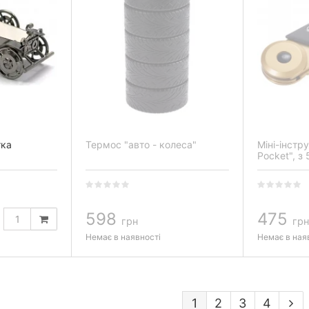
тка
Термос "авто - колеса"
Міні-інстр
Pocket", з
карабін
598
475
грн
грн
Немає в наявності
Немає в ная
1
2
3
4