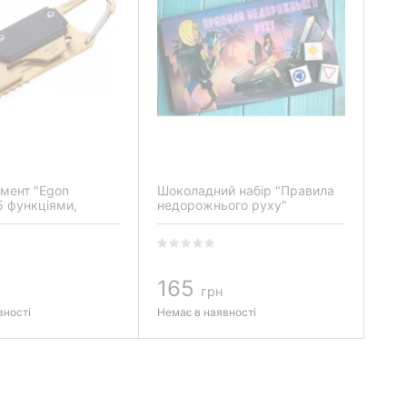
умент "Egon
Шоколадний набір "Правила
 5 функціями,
недорожнього руху"
165
грн
вності
Немає в наявності