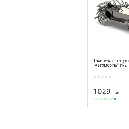
Техно-арт статуе
"Автомобіль" №2
1 029
грн
Є в наявності