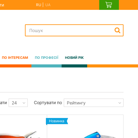
ти
RU
UA
ПО ІНТЕРЕСАМ
ПО ПРОФЕСІЇ
НОВИЙ РІК
ати
Сортувати по
24
Рейтингу
Новинка