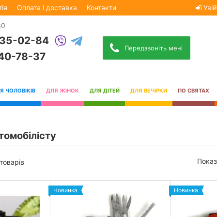
тія
Оплата і доставка
Контакти
Увій
30
535-02-84
Передзвоніть мені
740-78-37
Я ЧОЛОВІКІВ
ДЛЯ ЖІНОК
ДЛЯ ДІТЕЙ
ДЛЯ ВЕЧІРКИ
ПО СВЯТАХ
томобілісту
Показ
 товарів
Новинка
Новинка