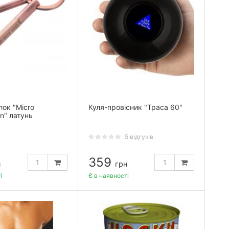
ок "Micro
Куля-провісник "Траса 60"
on" латунь
5 відгуків
359
н
грн
і
Є в наявності