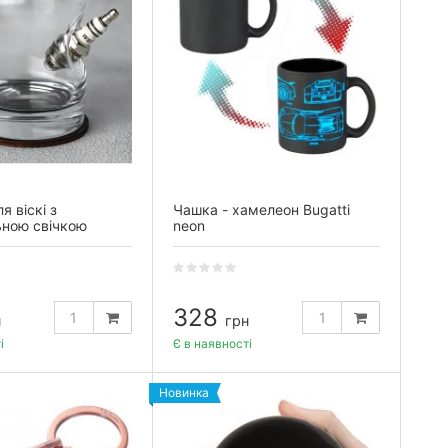
я віскі з
Чашка - хамелеон Bugatti
ьною свічкою
neon
328
н
грн
і
Є в наявності
Новинка