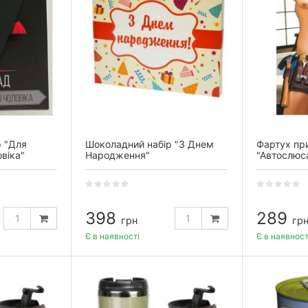
р "Для
Шоколадний набір "З Днем
Фартух пр
віка"
Народження"
"Автослюс
398
289
грн
гр
Є в наявності
Є в наявност