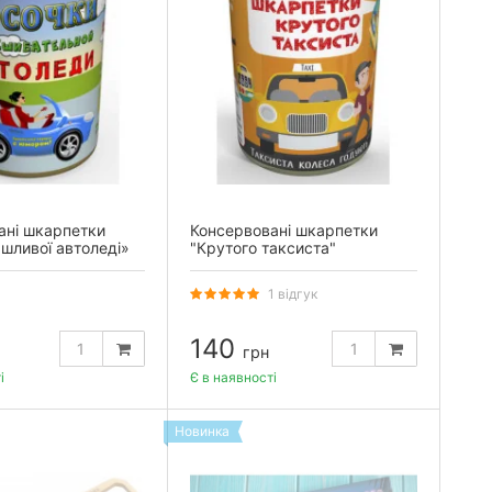
ані шкарпетки
Консервовані шкарпетки
шливої автоледі»
"Крутого таксиста"
1 відгук
140
грн
і
Є в наявності
Новинка