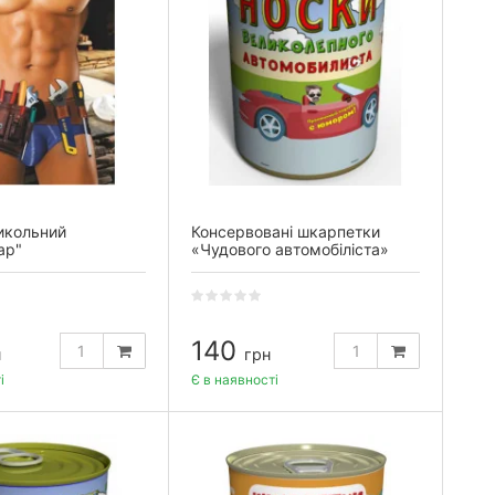
икольний
Консервовані шкарпетки
ар"
«Чудового автомобіліста»
140
н
грн
і
Є в наявності