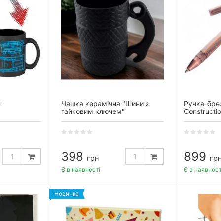
н
Чашка керамічна "Шини з
Ручка-брел
гайковим ключем"
Constructi
398
899
грн
гр
Є в наявності
Є в наявност
Новинка