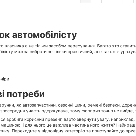
ок автомобілісту
го власника є не тільки засобом пересування. Багато хто ставит
ілісту можна вибрати не тільки практичний, але також з урахув
еніри
ві потреби
дарунки, як автозапчастини, сезонні шини, ремені безпеки, доре
езпосередня участь одержувача, тому сюрприз точно не вийде, 
ся зробити корисний презент, варто звернути увагу, наприклад,
 машиною, і для нього це важлива частина його життя? Найкра
тику. Переходьте у відповідну категорію та приступайте до приє