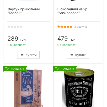
Фартух прикольний
Шоколадний набір
"Ковбой"
"Shokophone"
2 відгука
289
479
грн
грн
Є в наявності
Є в наявності
Купити
Купити
Топ продажів
Топ продажів