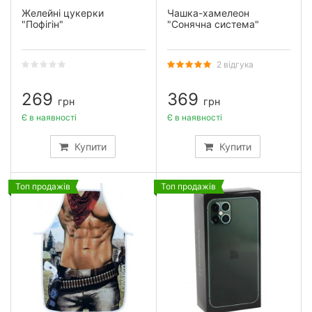
Желейні цукерки
Чашка-хамелеон
"Пофігін"
"Сонячна система"
2 відгука
269
369
грн
грн
Є в наявності
Є в наявності
Купити
Купити
Топ продажів
Топ продажів