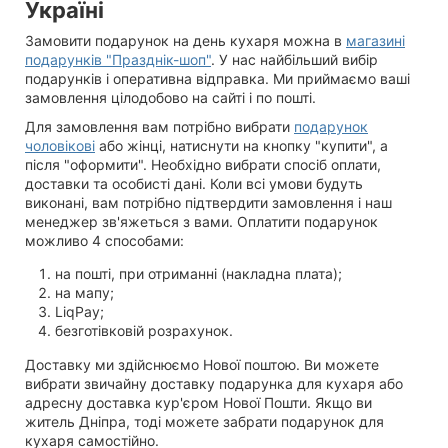
Україні
Замовити подарунок на день кухаря можна в
магазині
подарунків "Празднік-шоп"
. У нас найбільший вибір
подарунків і оперативна відправка. Ми приймаємо ваші
замовлення цілодобово на сайті і по пошті.
Для замовлення вам потрібно вибрати
подарунок
чоловікові
або жінці, натиснути на кнопку "купити", а
після "оформити". Необхідно вибрати спосіб оплати,
доставки та особисті дані. Коли всі умови будуть
виконані, вам потрібно підтвердити замовлення і наш
менеджер зв'яжеться з вами. Оплатити подарунок
можливо 4 способами:
на пошті, при отриманні (накладна плата);
на мапу;
LiqPay;
безготівковій розрахунок.
Доставку ми здійснюємо Нової поштою. Ви можете
вибрати звичайну доставку подарунка для кухаря або
адресну доставка кур'єром Нової Пошти. Якщо ви
житель Дніпра, тоді можете забрати подарунок для
кухаря самостійно.