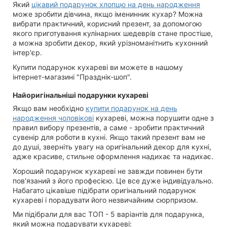
Який
цікавий подарунок хлопцю на день народження
може зробити дівчина, якщо іменинник кухар? Можна
вибрати практичний, корисний презент, за допомогою
якого приготування кулінарних шедеврів стане простіше,
а можна зробити декор, який урізноманітнить кухонний
інтер'єр.
Купити подарунок кухареві ви можете в нашому
інтернет-магазині "Празднік-шоп".
Найоригінальніші подарунки кухареві
Якщо вам необхідно
купити подарунок на день
народження чоловікові
кухареві, можна порушити одне з
правил вибору презентів, а саме - зробити практичний
сувенір для роботи в кухні. Якщо такий презент вам не
до душі, зверніть увагу на оригінальний декор для кухні,
адже красиве, стильне оформлення надихає та надихає.
Хороший подарунок кухареві не завжди повинен бути
пов'язаний з його професією. Це все дуже індивідуально.
Набагато цікавіше підібрати оригінальний подарунок
кухареві і порадувати його незвичайним сюрпризом.
Ми підібрали для вас ТОП - 5 варіантів для подарунка,
який можна подарувати кухареві: