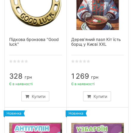
Підкова бронзова "Good
Дерев'яний пазл Кіт їсть
luck"
борщ у Києві XXL
328
1 269
грн
грн
Є в наявності
Є в наявності
Купити
Купити
Новинка
Новинка