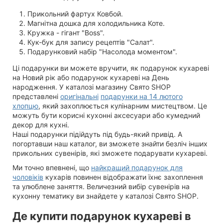
Прикольний фартух Ковбой.
Магнітна дошка для холодильника Коте.
Кружка - гігант "Boss".
Кук-бук для запису рецептів "Салат".
Подарунковий набір "Насолода моментом".
Ці подарунки ви можете вручити, як подарунок кухареві
на Новий рік або подарунок кухареві на День
народження.
У каталозі магазину Свято SHOP
представлені
оригінальні
подарунки на 14 лютого
хлопцю
, який захоплюється кулінарним мистецтвом. Це
можуть бути корисні кухонні аксесуари або кумедний
декор для кухні.
Наші подарунки підійдуть під будь-який привід. А
погортавши наш каталог, ви зможете знайти безліч інших
прикольних сувенірів, які зможете подарувати кухареві.
Ми точно впевнені, що
найкращий подарунок для
чоловіків
кухарів повинен відображати їхнє захоплення
та улюблене заняття. Величезний вибір сувенірів на
кухонну тематику ви знайдете у каталозі Свято SHOP.
Де купити подарунок кухареві в