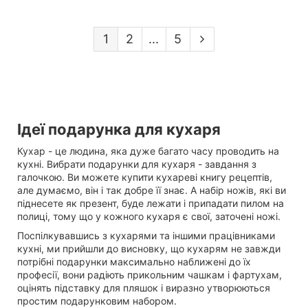
1
2
...
5
Ідеї подарунка для кухаря
Кухар - це людина, яка дуже багато часу проводить на
кухні. Вибрати подарунки для кухаря - завдання з
галочкою. Ви можете купити кухареві книгу рецептів,
але думаємо, він і так добре її знає. А набір ножів, які ви
піднесете як презент, буде лежати і припадати пилом на
полиці, тому що у кожного кухаря є свої, заточені ножі.
Поспілкувавшись з кухарями та іншими працівниками
кухні, ми прийшли до висновку, що кухарям не завжди
потрібні подарунки максимально наближені до їх
професії, вони радіють прикольним чашкам і фартухам,
оцінять підставку для пляшок і виразно утворюються
простим подарунковим набором.