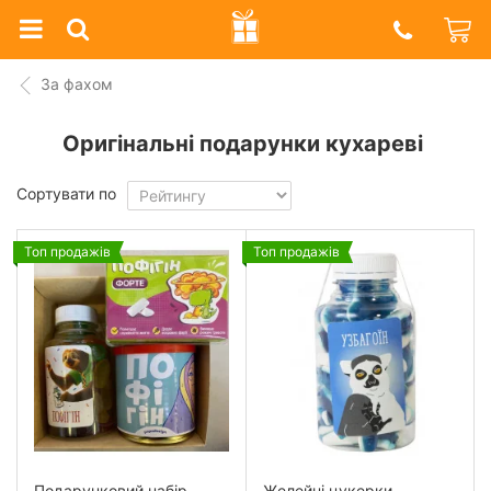
Prazdnik
Shop
За фахом
Оригінальні подарунки кухареві
Сортувати по
Топ продажів
Топ продажів
Подарунковий набір
Желейні цукерки