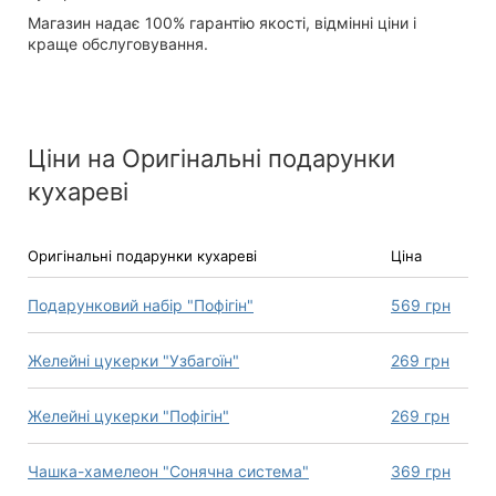
Магазин надає 100% гарантію якості, відмінні ціни і
краще обслуговування.
Ціни на Оригінальні подарунки
кухареві
Оригінальні подарунки кухареві
Ціна
Подарунковий набір "Пофігін"
569
грн
Желейні цукерки "Узбагоїн"
269
грн
Желейні цукерки "Пофігін"
269
грн
Чашка-хамелеон "Сонячна система"
369
грн