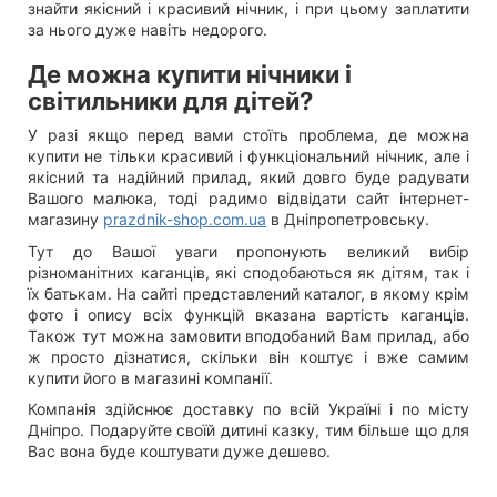
знайти якісний і красивий нічник, і при цьому заплатити
за нього дуже навіть недорого.
Де можна купити нічники і
світильники для дітей?
У разі якщо перед вами стоїть проблема, де можна
купити не тільки красивий і функціональний нічник, але і
якісний та надійний прилад, який довго буде радувати
Вашого малюка, тоді радимо відвідати сайт інтернет-
магазину
prazdnik-shop.com.ua
в Дніпропетровську.
Тут до Вашої уваги пропонують великий вибір
різноманітних каганців, які сподобаються як дітям, так і
їх батькам. На сайті представлений каталог, в якому крім
фото і опису всіх функцій вказана вартість каганців.
Також тут можна замовити вподобаний Вам прилад, або
ж просто дізнатися, скільки він коштує і вже самим
купити його в магазині компанії.
Компанія здійснює доставку по всій Україні і по місту
Дніпро. Подаруйте своїй дитині казку, тим більше що для
Вас вона буде коштувати дуже дешево.