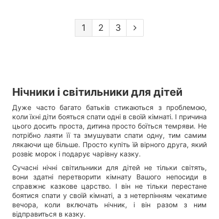
1
2
3
Нічники і світильники для дітей
Дуже часто багато батьків стикаються з проблемою,
коли їхні діти бояться спати одні в своїй кімнаті. І причина
цього досить проста, дитина просто боїться темряви. Не
потрібно лаяти її та змушувати спати одну, тим самим
лякаючи ще більше. Просто купіть їй вірного друга, який
розвіє морок і подарує чарівну казку.
Сучасні нічні світильники для дітей не тільки світять,
вони здатні перетворити кімнату Вашого непосиди в
справжнє казкове царство. І він не тільки перестане
боятися спати у своїй кімнаті, а з нетерпінням чекатиме
вечора, коли включать нічник, і він разом з ним
відправиться в казку.