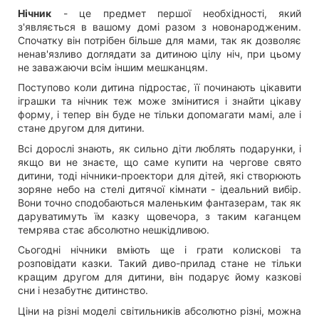
Нічник
- це предмет першої необхідності, який
з'являється в вашому домі разом з новонародженим.
Спочатку він потрібен більше для мами, так як дозволяє
ненав'язливо доглядати за дитиною цілу ніч, при цьому
не заважаючи всім іншим мешканцям.
Поступово коли дитина підростає, її починають цікавити
іграшки та нічник теж може змінитися і знайти цікаву
форму, і тепер він буде не тільки допомагати мамі, але і
стане другом для дитини.
Всі дорослі знають, як сильно діти люблять подарунки, і
якщо ви не знаєте, що саме купити на чергове свято
дитини, тоді нічники-проектори для дітей, які створюють
зоряне небо на стелі дитячої кімнати - ідеальний вибір.
Вони точно сподобаються маленьким фантазерам, так як
даруватимуть їм казку щовечора, з таким каганцем
темрява стає абсолютно нешкідливою.
Сьогодні нічники вміють ще і грати колискові та
розповідати казки. Такий диво-прилад стане не тільки
кращим другом для дитини, він подарує йому казкові
сни і незабутнє дитинство.
Ціни на різні моделі світильників абсолютно різні, можна