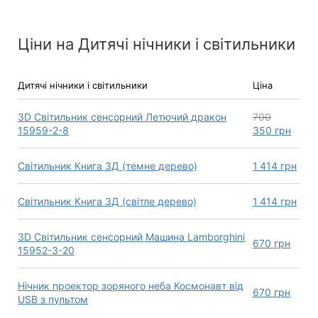
Ціни на Дитячі нічники і світильники
Дитячі нічники і світильники
Ціна
3D Світильник сенсорний Летючий дракон
700
15959-2-8
350
грн
Світильник Книга 3Д (темне дерево)
1 414
грн
Світильник Книга 3Д (світле дерево)
1 414
грн
3D Світильник сенсорний Машина Lamborghini
670
грн
15952-3-20
Нічник проектор зоряного неба Космонавт від
670
грн
USB з пультом