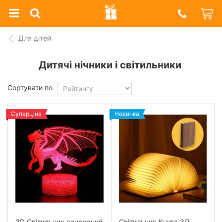
Prazdnik
Shop
Для дітей
Дитячі нічники і світильники
Сортувати по
Суперціна
Новинка
3D Світильник сенсорний
Світильник Книга 3Д