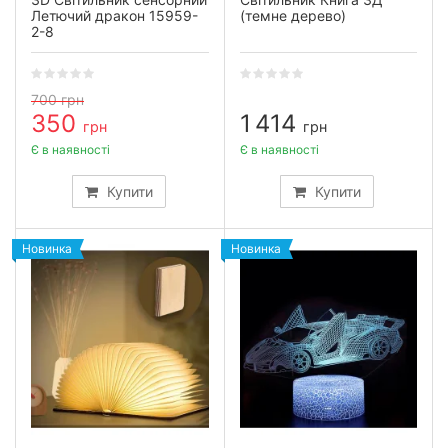
Летючий дракон 15959-
(темне дерево)
2-8
700
грн
350
1 414
грн
грн
Є в наявності
Є в наявності
Купити
Купити
Новинка
Новинка