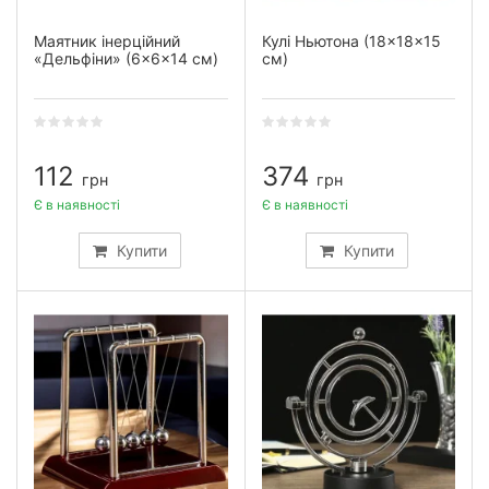
Маятник інерційний
Кулі Ньютона (18×18×15
«Дельфіни» (6×6×14 см)
см)
112
374
грн
грн
Є в наявності
Є в наявності
Купити
Купити