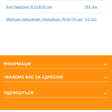
Кулі Ньютона (9.3×9×9 см)
144
грн
Маятник інерційний «Дельфіни» (6×6×14 см)
112
грн
ІНФОРМАЦІЯ
ЧЕКАЄМО ВАС ЗА АДРЕСОЮ
ПІДПИШІТЬСЯ