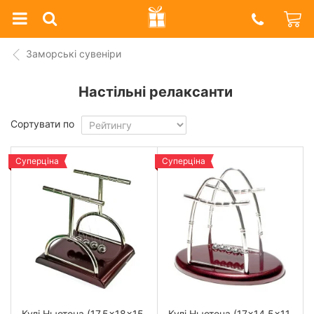
Prazdnik
Shop
Заморські сувеніри
Настільні релаксанти
Сортувати по
Суперціна
Суперціна
Кулі Ньютона (17.5×18×15
Кулі Ньютона (17×14.5×11