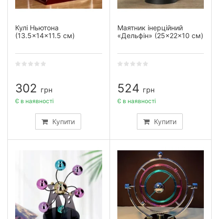
Кулі Ньютона
Маятник інерційний
(13.5×14×11.5 см)
«Дельфін» (25×22×10 см)
302
524
грн
грн
Є в наявності
Є в наявності
Купити
Купити