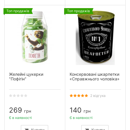
Топ продажів
Топ продажів
Желейні цукерки
Консервовані шкарпетки
"Пофігін"
«Справжнього чоловіка»
2 відгука
269
140
грн
грн
Є в наявності
Є в наявності
Купити
Купити