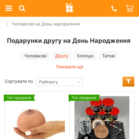
Prazdnik
Shop
Чоловікові на День народження
Подарунки другу на День Народження
Чоловікові
Другу
Хлопцю
Татові
Показати ще
Сортувати по
Рейтингу
Топ продажів
Топ продажів