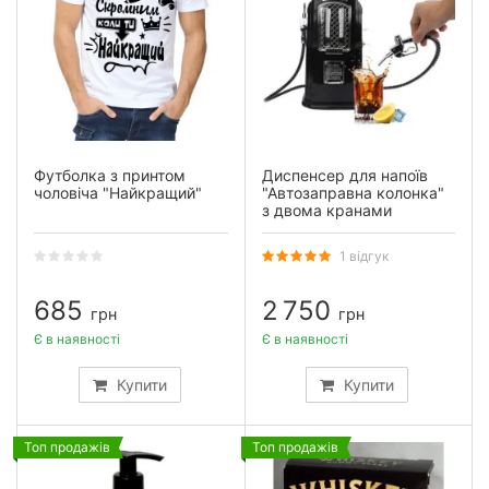
Футболка з принтом
Диспенсер для напоїв
чоловіча "Найкращий"
"Автозаправна колонка"
з двома кранами
1 відгук
685
2 750
грн
грн
Є в наявності
Є в наявності
Купити
Купити
Топ продажів
Топ продажів