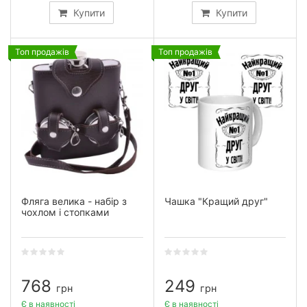
Купити
Купити
Топ продажів
Топ продажів
Фляга велика - набір з
Чашка "Кращий друг"
чохлом і стопками
768
249
грн
грн
Є в наявності
Є в наявності