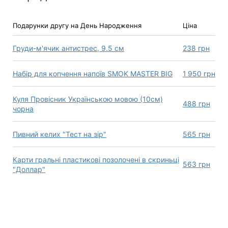
Подарунки другу на День Народження
Ціна
Груди-м'ячик антистрес, 9.5 см
238
грн
Набір для копчення напоїв SMOK MASTER BIG
1 950
грн
Куля Провісник Українською мовою (10см)
488
грн
чорна
Пивний келих "Тест на зір"
565
грн
Карти гральні пластикові позолочені в скриньці
563
грн
"Доллар"