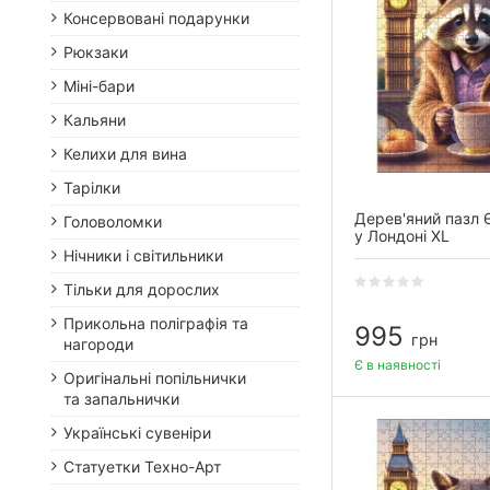
Консервовані подарунки
Рюкзаки
Міні-бари
Кальяни
Келихи для вина
Тарілки
Дерев'яний пазл Є
Головоломки
у Лондоні XL
Нічники і світильники
Тільки для дорослих
Прикольна поліграфія та
995
грн
нагороди
Є в наявності
Оригінальні попільнички
та запальнички
Українські сувеніри
Статуетки Техно-Арт