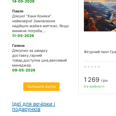
14-05-2026
Павло
Дякую! "Каки Коняки"
неймовірні! Замовлення
надійшло майже миттєво. Якщо
виникне потреба,...
11-05-2026
Галина
Дякуємо за швидку
Фігурний пазл Гр
доставку,гарний
товар,доступна ціна,ввічливий
менеджер.
09-05-2026
1 269
грн
Залишити відгук
Є в наявності
Ідеї для вечірки і
подарунків