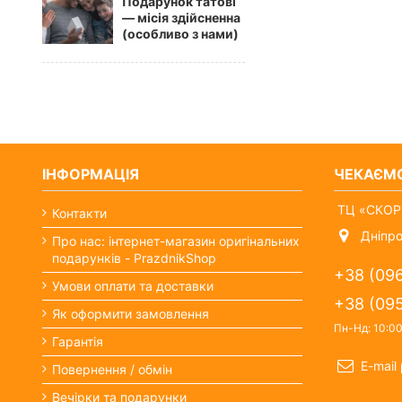
Подарунок татові
— місія здійсненна
(особливо з нами)
ІНФОРМАЦІЯ
ЧЕКАЄМ
ТЦ «СКОРП
Контакти
Дніпро
Про нас: інтернет-магазин оригінальних
подарунків - PrazdnikShop
+38 (09
Умови оплати та доставки
+38 (09
Як оформити замовлення
Пн-Нд: 10:0
Гарантія
E-mail
Повернення / обмін
Вечірки та подарунки