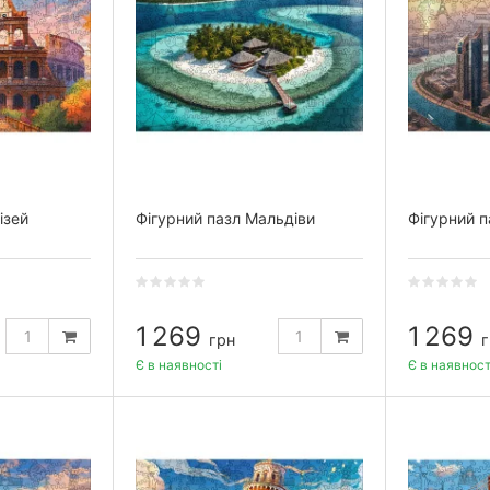
ізей
Фігурний пазл Мальдіви
Фігурний п
1 269
1 269
грн
г
Є в наявності
Є в наявност