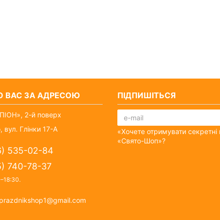
О ВАС ЗА АДРЕСОЮ
ПІДПИШІТЬСЯ
ІОН», 2-й поверх
, вул. Глінки 17-А
«Хочете отримувати секретні 
«Свято-Шоп»?
6) 535-02-84
5) 740-78-37
0–18:30
.
prazdnikshop1@gmail.com