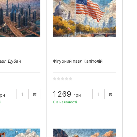
азл Дубай
Фігурний пазл Капітолій
1 269
рн
грн
і
Є в наявності