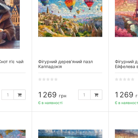
нот п'є чай
Фігурний дерев'яний пазл
Фігурний д
Каппадокія
Ейфелева 
1 269
1 269
грн
г
Є в наявності
Є в наявност