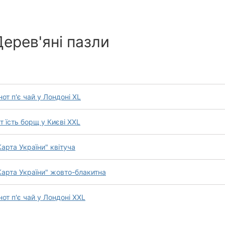
Дерев'яні пазли
от п'є чай у Лондоні XL
т їсть борщ у Києві XXL
арта України" квітуча
Карта України" жовто-блакитна
от п'є чай у Лондоні XXL