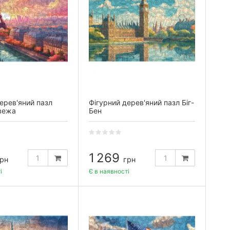
ерев'яний пазл
Фігурний дерев'яний пазл Біг-
вежа
Бен
1 269
рн
грн
і
Є в наявності