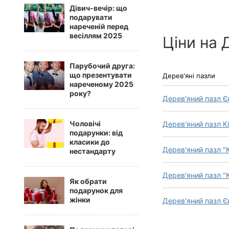
Дівич-вечір: що
подарувати
нареченій перед
весіллям 2025
Ціни на 
Парубочий друга:
що презентувати
Дерев'яні пазли
нареченому 2025
року?
Дерев'яний пазл Єн
Чоловічі
Дерев'яний пазл Кі
подарунки: від
класики до
Дерев'яний пазл "К
нестандарту
Дерев'яний пазл "
Як обрати
подарунок для
жінки
Дерев'яний пазл Єн