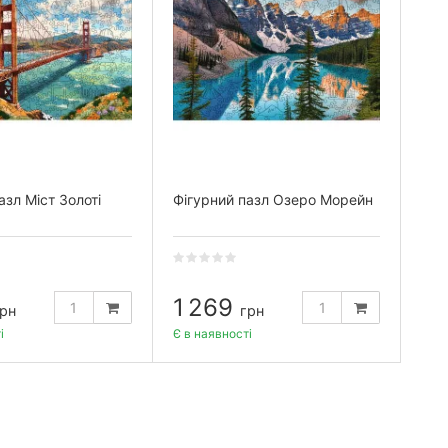
азл Міст Золоті
Фігурний пазл Озеро Морейн
1 269
рн
грн
і
Є в наявності