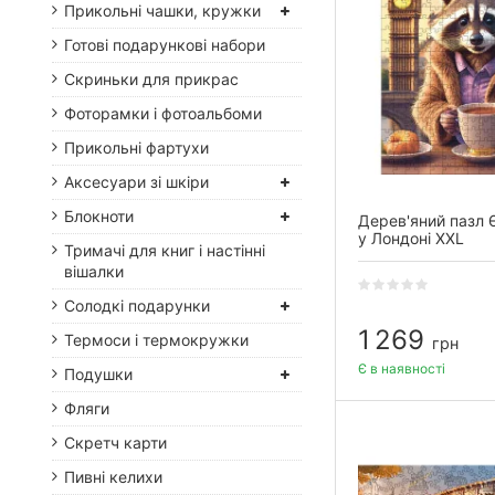
Прикольні чашки, кружки
Готові подарункові набори
Скриньки для прикрас
Фоторамки і фотоальбоми
Прикольні фартухи
Аксесуари зі шкіри
Блокноти
Дерев'яний пазл Є
у Лондоні XXL
Тримачі для книг і настінні
вішалки
Солодкі подарунки
1 269
Термоси і термокружки
грн
Є в наявності
Подушки
Фляги
Скретч карти
Пивні келихи