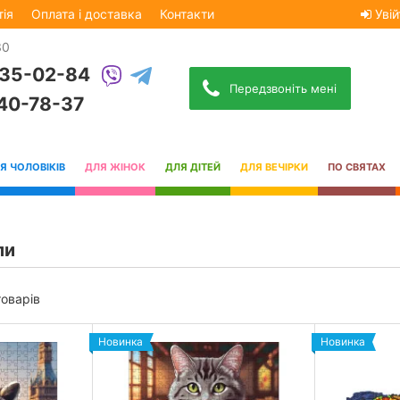
тія
Оплата і доставка
Контакти
Увій
30
535-02-84
Передзвоніть мені
740-78-37
Я ЧОЛОВІКІВ
ДЛЯ ЖІНОК
ДЛЯ ДІТЕЙ
ДЛЯ ВЕЧІРКИ
ПО СВЯТАХ
ли
товарів
Новинка
Новинка