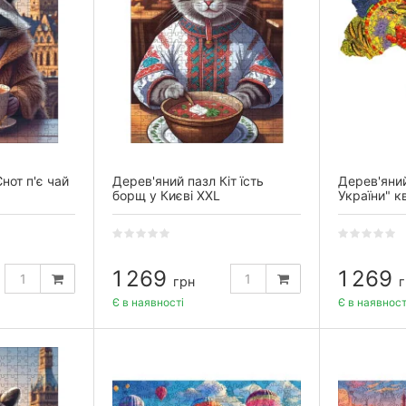
нот п'є чай
Дерев'яний пазл Кіт їсть
Дерев'яний
борщ у Києві XXL
України" к
1 269
1 269
грн
г
Є в наявності
Є в наявност