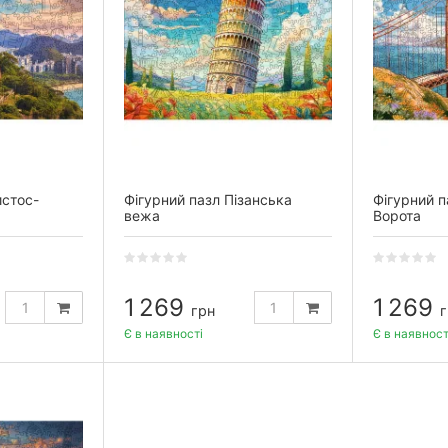
истос-
Фігурний пазл Пізанська
Фігурний п
вежа
Ворота
1 269
1 269
грн
г
Є в наявності
Є в наявност