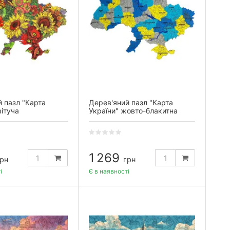
 пазл "Карта
Дерев'яний пазл "Карта
вітуча
України" жовто-блакитна
1 269
рн
грн
і
Є в наявності