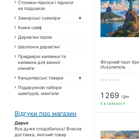
Столики-підноси і підноси
на подушках
Заморські сувеніри
Книги сейф
Дерев'яні пазли
Шезлонги дерев'яні
Придверні килимки та
Фігурний пазл Хр
килимки для ванної
Искупитель
кімнати
Канцелярські товари
Подарункові набори
шампурів, мангали
1 269
грн
Є в наявності
Відгуки про магазин
Дарья
Все дуже сподобалось! Вчасна
доставка, якісний товар