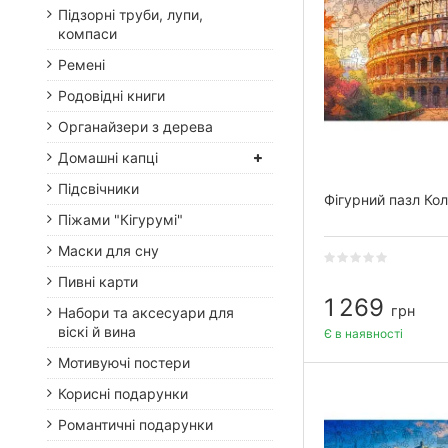
Підзорні труби, лупи,
компаси
Ремені
Родовідні книги
Органайзери з дерева
Домашні капці
Підсвічники
Фігурний пазл Кол
Піжами "Кігурумі"
Маски для сну
Пивні карти
1 269
грн
Набори та аксесуари для
віскі й вина
Є в наявності
Мотивуючі постери
Корисні подарунки
Романтичні подарунки