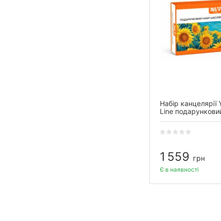
Набір канцелярії 
Line подарункови
школяра
1 559
грн
Є в наявності