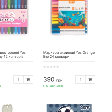
восторонні Yes
Маркери акрилові Yes Orange
ny 12 кольорів
line 24 кольори
390
грн
і
Є в наявності