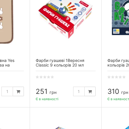
вна Yes
Фарби гуашеві 1Вересня
Фарби гуаш
ва на
Classic 9 кольорів 20 мл
кольорів 2
р кишенею
251
310
грн
грн
Є в наявності
Є в наявност