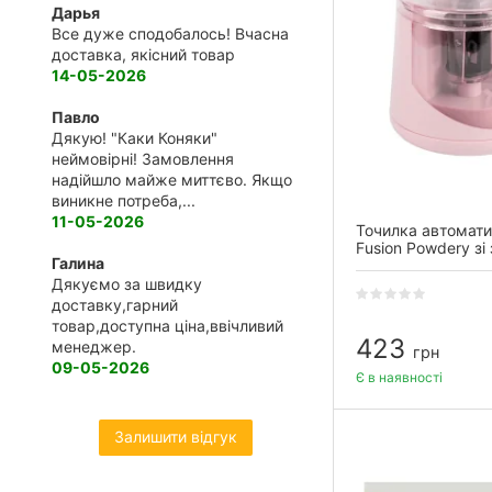
Дарья
Все дуже сподобалось! Вчасна
доставка, якісний товар
14-05-2026
Павло
Дякую! "Каки Коняки"
неймовірні! Замовлення
надійшло майже миттєво. Якщо
виникне потреба,...
11-05-2026
Точилка автомати
Fusion Powderу зі
Галина
лезом
Дякуємо за швидку
доставку,гарний
товар,доступна ціна,ввічливий
423
менеджер.
грн
09-05-2026
Є в наявності
Залишити відгук