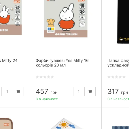
 Miffy 24
Фарби гуашеві Yes Miffy 16
Папка факу
кольорів 20 мл
ускладнюй
на блискав
457
317
грн
грн
Є в наявності
Є в наявност