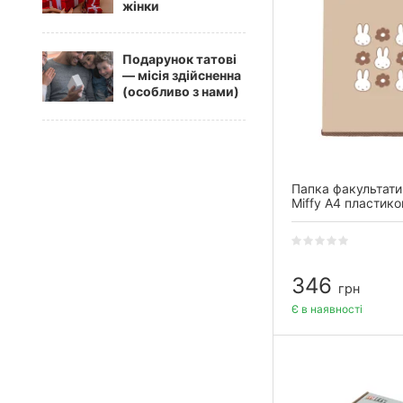
жінки
Подарунок татові
— місія здійсненна
(особливо з нами)
Папка факультати
Miffy А4 пластико
блискавці з внут
346
грн
Є в наявності