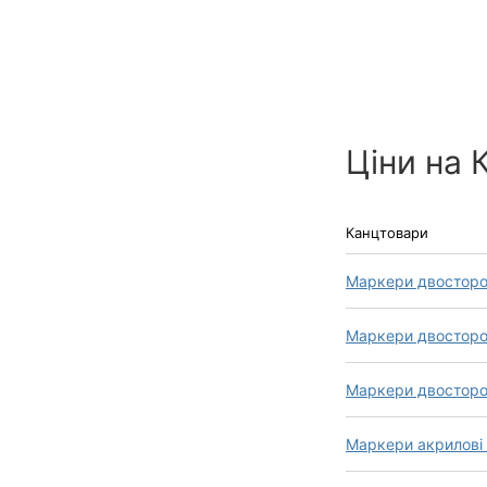
Ціни на 
Канцтовари
Маркери двосторонн
Маркери двосторон
Маркери двосторон
Маркери акрилові 