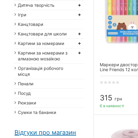
Дитяча творчість
Ігри
Канцтовари
Канцтовари для школи
Картини за номерами
Картини за номерами з
алмазною мозаїкою
Маркери двосторо
Організація робочого
Line Friends 12 ко
місця
Пенали
Посуд
315
грн
Рюкзаки
Є в наявності
Сумки та бананки
Відгуки про магазин