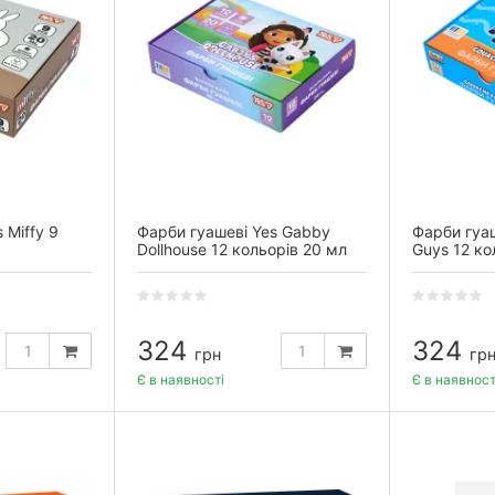
 Miffy 9
Фарби гуашеві Yes Gabby
Фарби гуаш
Dollhouse 12 кольорів 20 мл
Guys 12 ко
324
324
грн
гр
Є в наявності
Є в наявност