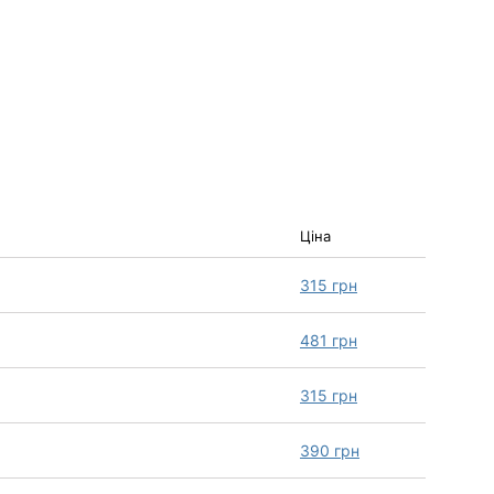
Ціна
315
грн
481
грн
315
грн
390
грн