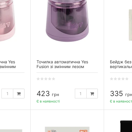
чна Yes
Точилка автоматична Yes
Бейдж без 
 змінним
Fusion зі змінним лезом
вертикальн
Toy
423
335
грн
гр
Є в наявності
Є в наявност