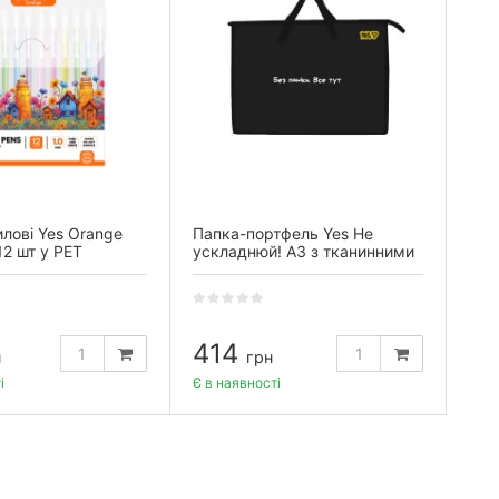
лові Yes Orange
Папка-портфель Yes Не
12 шт у PET
ускладнюй! А3 з тканинними
ручками
414
н
грн
і
Є в наявності