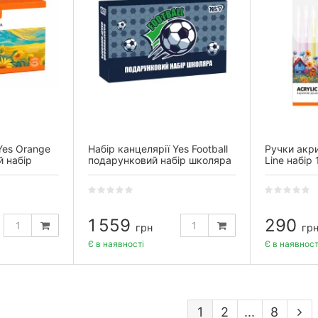
Yes Orange
Набір канцелярії Yes Football
Ручки акри
й набір
подарунковий набір школяра
Line набір 
пакуванні
1 559
290
грн
гр
Є в наявності
Є в наявност
1
2
...
8