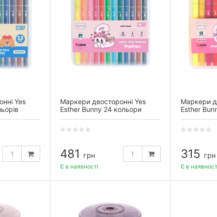
нні Yes
Маркери двосторонні Yes
Маркери д
льорів
Esther Bunny 24 кольори
Esther Bun
481
315
грн
грн
Є в наявності
Є в наявност