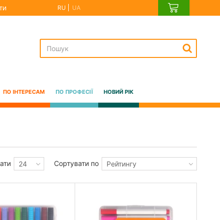
ти
RU
UA
ПО ІНТЕРЕСАМ
ПО ПРОФЕСІЇ
НОВИЙ РІК
ати
Сортувати по
24
Рейтингу