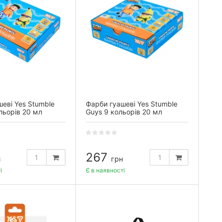
еві Yes Stumble
Фарби гуашеві Yes Stumble
льорів 20 мл
Guys 9 кольорів 20 мл
267
н
грн
і
Є в наявності