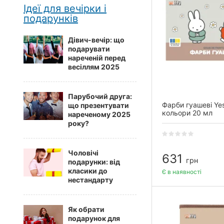
Ідеї для вечірки і
подарунків
Дівич-вечір: що
подарувати
нареченій перед
весіллям 2025
Парубочий друга:
Фарби гуашеві Yes
що презентувати
кольори 20 мл
нареченому 2025
року?
Чоловічі
631
грн
подарунки: від
класики до
Є в наявності
нестандарту
Як обрати
подарунок для