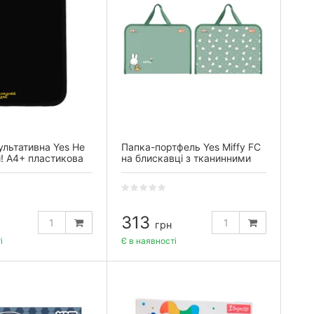
льтативна Yes Не
Папка-портфель Yes Miffy FC
! А4+ пластикова
на блискавці з тканинними
ці з кишенею
ручками
313
грн
і
Є в наявності