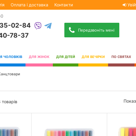
тія
Оплата і доставка
Контакти
Увій
30
535-02-84
Передзвоніть мені
740-78-37
Я ЧОЛОВІКІВ
ДЛЯ ЖІНОК
ДЛЯ ДІТЕЙ
ДЛЯ ВЕЧІРКИ
ПО СВЯТАХ
Канцтовари
Показ
3 товарів