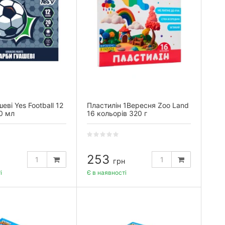
еві Yes Football 12
Пластилін 1Вересня Zoo Land
0 мл
16 кольорів 320 г
253
грн
і
Є в наявності