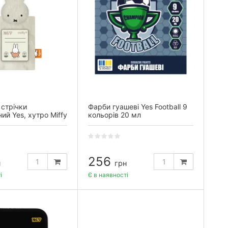
стрічки
Фарби гуашеві Yes Football 9
ий Yes, хутро Miffy
кольорів 20 мл
256
н
грн
і
Є в наявності