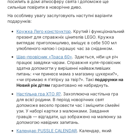
посилить в домі атмосферу свята і допоможе ще
сильніше повірити в новорічне диво.
На особливу увагу заслуговують наступні варіанти
подарунків:
Кружка Лего конструктор
. Крутий і функціональний
презент для справжніх цінителів LEGO. Кружка
виглядає приголомшливо, вміщує в себе 500 мл
улюбленого напою і скрашує час за сніданком.
Шар-провісник «Траса 60»
. Здається, ніби ця річ
працює завдяки чарам. Справжня куля-провісник
здатна допомогти у вирішенні найважливіших
питань: «чи принесе мама з магазину цукерки?»,
«чи отримаю я п'ятірку за твір?». Такі
подарунки на
Новий рік
дітям
гарантовано не набриднуть.
Настільна гра ХТО Я?
. Захоплююча настільна гра
для всієї родини. В період новорічних свят
допоможе весело провести час і зміцнити сімейні
узи. У наборі картки з малюнками. Завдання
гравців — відгадати, що зображено на малюнку за
допомогою навідних запитань.
Календар PUSSLE CALENDAR
. Календар, який