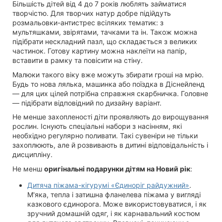
Більшість дітей від 4 до 7 років люблять займатися
творчістю. Для творчих натур добре підійдуть
розмальовки-антистрес всіляких тематик: з
мультяшками, звірятами, тачками та ін. Також можна
підібрати нескладний пазл, що складається з великих
частинок. Готову картину можна наклеїти на папір,
вставити в рамку та повісити на стіну.
Малюки такого віку вже можуть збирати гроші на мрію.
Будь то нова лялька, машинка або поїздка в Діснейленд
— для цих цілей потрібна справжня скарбничка. Головне
— підібрати відповідний по дизайну варіант.
Не менше захопленості діти проявляють до вирощування
рослин. Існують спеціальні набори з насінням, які
необхідно регулярно поливати. Такі сувеніри не тільки
захоплюють, але й розвивають в дитині відповідальність і
дисципліну.
Не менш
оригінальні подарунки дітям на Новий рік
:
Дитяча піжама-кігурумі «Єдиноріг райдужний»
.
М'яка, тепла і затишна фланелева піжама у вигляді
казкового єдинорога. Може використовуватися, і як
зручний домашній одяг, і як карнавальний костюм