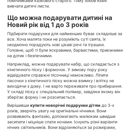
помічниками казкового старого. Тому зобов'язані
вивчати дитячі листи.
Що можна подарувати дитині на
Новий рік від 1 до 3 років
Підбирати подарунки для найменших буває складніше за
все. Хоча малята поки не розуміють суті свята, їх
неодмінно порадують нові цікаві речі та іграшки.
Головне, щоб ті були яскравими, барвистими, приємними
на дотик і безпечними.
Наприклад, можна подарувати набір, що складається з
кінетичного піску і формочок. У зимову пору року
відвідувати справжні пісочниці неможливо. Ліпити
пасочки з кінетичного піску можна взимку і влітку не
виходячи з дому. І не варто переживати про прибирання.
У складі піску є спеціальний полімер, завдяки якому він
зберігає форму і не розсипається.
Вирішивши
купити новорічні подарунки дітям
до 3-х
років, зверніть увагу на оригінальні нічники. Вони
розвивають фантазію, допомагають малюкам швидше
засипати і міцніше спати ночами. Існують різні варіанти
нічних світильників. Вони відрізняються за розмірами,