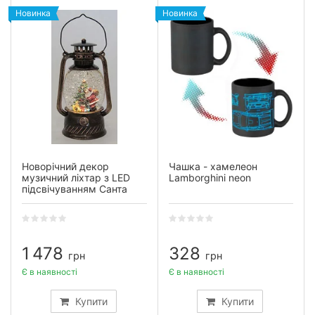
Новинка
Новинка
Новорічний декор
Чашка - хамелеон
музичний ліхтар з LED
Lamborghini neon
підсвічуванням Санта
1 478
328
грн
грн
Є в наявності
Є в наявності
Купити
Купити