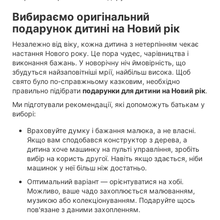
Вибираємо оригінальний
подарунок дитині на Новий рік
Незалежно від віку, кожна дитина з нетерпінням чекає
настання Нового року. Це пора чудес, чарівництва і
виконання бажань. У новорічну ніч ймовірність, що
збудуться найзаповітніші мрії, найбільш висока. Щоб
свято було по-справжньому казковим, необхідно
правильно підібрати
подарунки для дитини на Новий рік
.
Ми підготували рекомендації, які допоможуть батькам у
виборі:
Враховуйте думку і бажання малюка, а не власні.
Якщо вам сподобався конструктор з дерева, а
дитина хоче машинку на пульті управління, зробіть
вибір на користь другої. Навіть якщо здається, ніби
машинок у неї більш ніж достатньо.
Оптимальний варіант — орієнтуватися на хобі.
Можливо, ваше чадо захоплюється малюванням,
музикою або колекціонуванням. Подаруйте щось
пов'язане з даними захопленням.