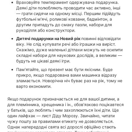
Враховуйте темперамент одержувача подарунка.
Деякі діти полюбляють проводити час активно, інші
— грати сидячи на одному місці. Першим підійдуть
футбольні м'ячі, роликові ковзани, бадмінтон, а
другим припадуть до смаку пазли, набори для
рукоділля або конструктори.
Дитячі подарунки на Новий рік
повинні відповідати
віку. Не слід купувати речі або іграшки на виріст.
Скажімо, дуже маленькі дітлахи можуть не осилити
складні набори для наукових дослідів, а великим —
будуть не цікаві деякі ігри.
Пам'ятайте, що презент має бути якісним. Буде
прикро, якщо подарована вами машинка відразу
зламається. Новорічна ніч буває раз на рік, тому не
варто економити.
Якщо подарунок призначається не для вашої дитини, а
для племінника, хрещеника і ін., обов'язково поцікавтеся
у батьків, що люблять і чим захоплюються їхні діти. Ще
один лайфхак — лист Діду Морозу. Звичайно, читати
чужу пошту за правилами етикету не дозволяється.
Однак напередодні свята всі дорослі офіційно стають