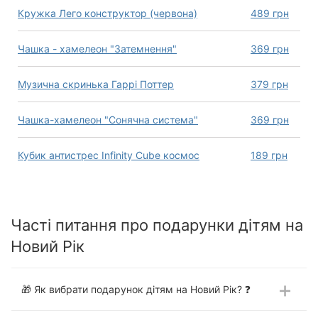
Кружка Лего конструктор (червона)
489
грн
Чашка - хамелеон "Затемнення"
369
грн
Музична скринька Гаррі Поттер
379
грн
Чашка-хамелеон "Сонячна система"
369
грн
Кубик антистрес Infinity Cube космос
189
грн
Часті питання про подарунки дітям на
Новий Рік
🎁 Як вибрати подарунок дітям на Новий Рік? ❓