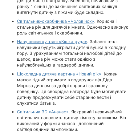
для дитячого святранку. Впевнені, починаючи з
ранку 1 січня і до закінчення святкових канікул
витягнути дитину з піжами буде складно.
Світильник-скарбничка «Чоловічок»
. Корисна і
стильна річ для дитячої кімнати. Одночасно виконує
роль світильника і скарбнички.
Навушники хутряні «Кішка руда»
. Забавні теплі
навушники будуть зігрівати дитячі вушка в холодну
пору. З урахуванням тотальної нелюбові дітей до
шапок, дана річ може стати однією з
найулюбленіших в гардеробі дитини.
Шоколадна дитяча картина «Новий рік»
. Кожен
малюк гідний отримати в подарунок від Діда
Мороза диплом за добрі справи і зразкову
поведінку. Ця своєрідна нагорода буде мотивувати
дитину продовжувати себе старанно вести і
слухатися батьків.
Світильник 3D «Ананас»
. Яскравий і незвичайний
світильник наповнить дитячу кімнату затишком. Він
виконаний у формі ананаса і доповнений
світлодіодними лампочками.