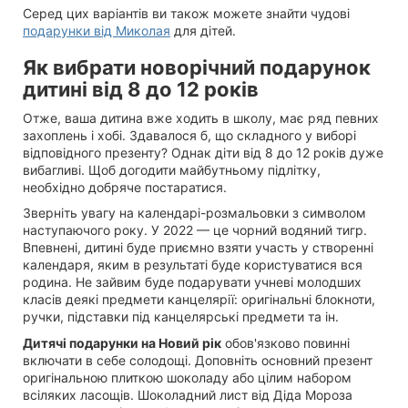
Серед цих варіантів ви також можете знайти чудові
подарунки від Миколая
для дітей.
Як вибрати новорічний подарунок
дитині від 8 до 12 років
Отже, ваша дитина вже ходить в школу, має ряд певних
захоплень і хобі. Здавалося б, що складного у виборі
відповідного презенту? Однак діти від 8 до 12 років дуже
вибагливі. Щоб догодити майбутньому підлітку,
необхідно добряче постаратися.
Зверніть увагу на календарі-розмальовки з символом
наступаючого року. У 2022 — це чорний водяний тигр.
Впевнені, дитині буде приємно взяти участь у створенні
календаря, яким в результаті буде користуватися вся
родина. Не зайвим буде подарувати учневі молодших
класів деякі предмети канцелярії: оригінальні блокноти,
ручки, підставки під канцелярські предмети та ін.
Дитячі подарунки на Новий рік
обов'язково повинні
включати в себе солодощі. Доповніть основний презент
оригінальною плиткою шоколаду або цілим набором
всіляких ласощів. Шоколадний лист від Діда Мороза