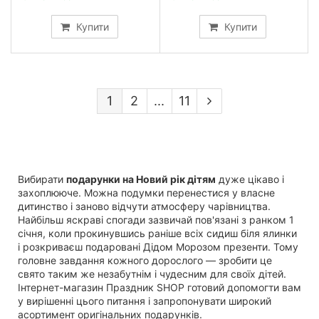
Купити
Купити
1
2
...
11
Вибирати
подарунки на Новий рік дітям
дуже цікаво і
захоплююче. Можна подумки перенестися у власне
дитинство і заново відчути атмосферу чарівництва.
Найбільш яскраві спогади зазвичай пов'язані з ранком 1
січня, коли прокинувшись раніше всіх сидиш біля ялинки
і розкриваєш подаровані Дідом Морозом презенти. Тому
головне завдання кожного дорослого — зробити це
свято таким же незабутнім і чудесним для своїх дітей.
Інтернет-магазин Праздник SHOP готовий допомогти вам
у вирішенні цього питання і запропонувати широкий
асортимент оригінальних подарунків.