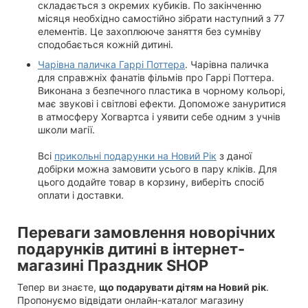
складається з окремих кубиків. По закінченню
місяця необхідно самостійно зібрати наступний з 77
елементів. Це захоплююче заняття без сумніву
сподобається кожній дитині.
Чарівна паличка Гаррі Поттера
. Чарівна паличка
для справжніх фанатів фільмів про Гаррі Поттера.
Виконана з безпечного пластика в чорному кольорі,
має звукові і світлові ефекти. Допоможе зануритися
в атмосферу Хогвартса і уявити себе одним з учнів
школи магії.
Всі
прикольні подарунки на Новий Рік
з даної
добірки можна замовити усього в пару кліків. Для
цього додайте товар в корзину, виберіть спосіб
оплати і доставки.
Переваги замовлення новорічних
подарунків дитині в інтернет-
магазині Праздник SHOP
Тепер ви знаєте,
що подарувати дітям на Новий рік
.
Пропонуємо відвідати онлайн-каталог магазину