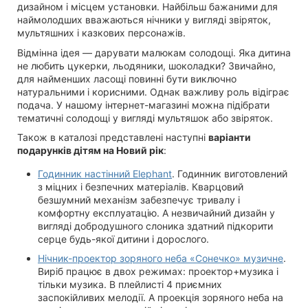
дизайном і місцем установки. Найбільш бажаними для
наймолодших вважаються нічники у вигляді звіряток,
мультяшних і казкових персонажів.
Відмінна ідея — дарувати малюкам солодощі. Яка дитина
не любить цукерки, льодяники, шоколадки? Звичайно,
для найменших ласощі повинні бути виключно
натуральними і корисними. Однак важливу роль відіграє
подача. У нашому інтернет-магазині можна підібрати
тематичні солодощі у вигляді мультяшок або звіряток.
Також в каталозі представлені наступні
варіанти
подарунків дітям на Новий рік
:
Годинник настінний Elephant
. Годинник виготовлений
з міцних і безпечних матеріалів. Кварцовий
безшумний механізм забезпечує тривалу і
комфортну експлуатацію. А незвичайний дизайн у
вигляді добродушного слоника здатний підкорити
серце будь-якої дитини і дорослого.
Нічник-проектор зоряного неба «Сонечко» музичне
.
Виріб працює в двох режимах: проектор+музика і
тільки музика. В плейлисті 4 приємних
заспокійливих мелодії. А проекція зоряного неба на