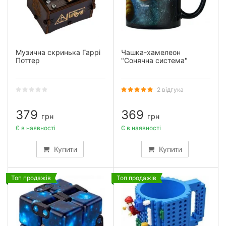
Музична скринька Гаррі
Чашка-хамелеон
Поттер
"Сонячна система"
2 відгука
379
369
грн
грн
Є в наявності
Є в наявності
Купити
Купити
Топ продажів
Топ продажів