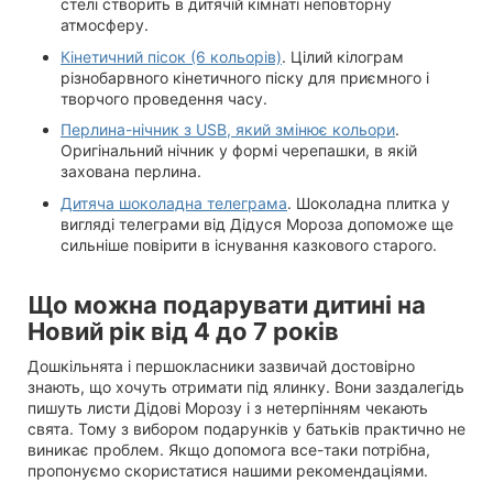
стелі створить в дитячій кімнаті неповторну
атмосферу.
Кінетичний пісок (6 кольорів)
. Цілий кілограм
різнобарвного кінетичного піску для приємного і
творчого проведення часу.
Перлина-нічник з USB, який змінює кольори
.
Оригінальний нічник у формі черепашки, в якій
захована перлина.
Дитяча шоколадна телеграма
. Шоколадна плитка у
вигляді телеграми від Дідуся Мороза допоможе ще
сильніше повірити в існування казкового старого.
Що можна подарувати дитині на
Новий рік від 4 до 7 років
Дошкільнята і першокласники зазвичай достовірно
знають, що хочуть отримати під ялинку. Вони заздалегідь
пишуть листи Дідові Морозу і з нетерпінням чекають
свята. Тому з вибором подарунків у батьків практично не
виникає проблем. Якщо допомога все-таки потрібна,
пропонуємо скористатися нашими рекомендаціями.