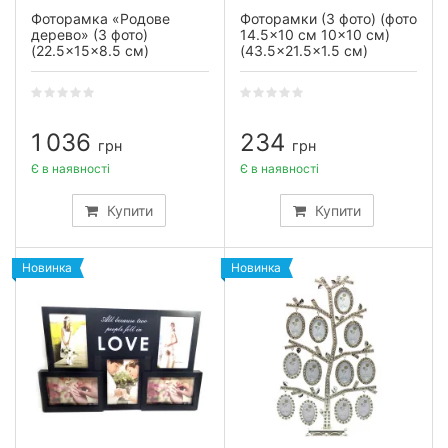
Фоторамка «Родове
Фоторамки (3 фото) (фото
дерево» (3 фото)
14.5×10 см 10×10 см)
(22.5×15×8.5 см)
(43.5×21.5×1.5 см)
1 036
234
грн
грн
Є в наявності
Є в наявності
Купити
Купити
Новинка
Новинка