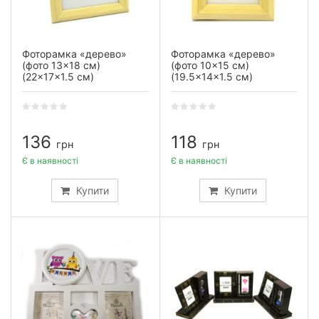
Фоторамка «дерево»
Фоторамка «дерево»
(фото 13×18 см)
(фото 10×15 см)
(22×17×1.5 см)
(19.5×14×1.5 см)
136
118
грн
грн
Є в наявності
Є в наявності
Купити
Купити