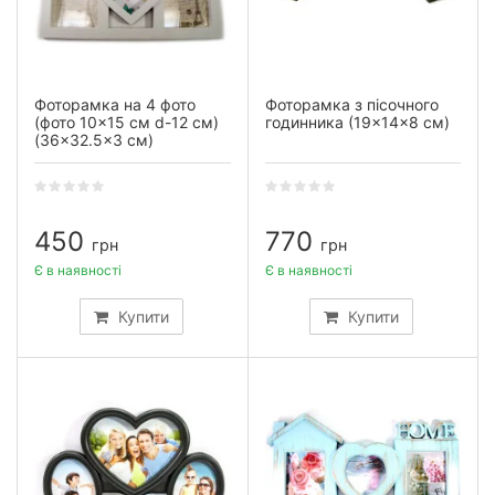
Фоторамка на 4 фото
Фоторамка з пісочного
(фото 10×15 см d-12 см)
годинника (19×14×8 см)
(36×32.5×3 см)
450
770
грн
грн
Є в наявності
Є в наявності
Купити
Купити