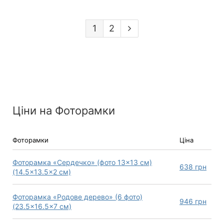
1
2
Ціни на Фоторамки
Фоторамки
Ціна
Фоторамка «Сердечко» (фото 13×13 см)
638
грн
(14.5×13.5×2 см)
Фоторамка «Родове дерево» (6 фото)
946
грн
(23.5×16.5×7 см)