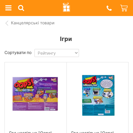
Prazdnik
Shop
Канцелярські товари
Ігри
Сортувати по
Гра настільна "Oops!
Гра настільна "Oops!