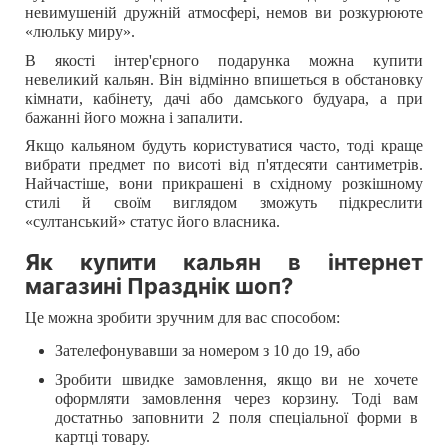
невимушеній дружній атмосфері, немов ви розкурююте
«люльку миру».
В якості інтер'єрного подарунка можна купити
невеликий кальян. Він відмінно впишеться в обстановку
кімнати, кабінету, дачі або дамського будуара, а при
бажанні його можна і запалити.
Якщо кальяном будуть користуватися часто, тоді краще
вибрати предмет по висоті від п'ятдесяти сантиметрів.
Найчастіше, вони прикрашені в східному розкішному
стилі й своїм виглядом зможуть підкреслити
«султанський» статус його власника.
Як купити кальян в інтернет
магазині Празднік шоп?
Це можна зробити зручним для вас способом:
Зателефонувавши за номером з 10 до 19, або
Зробити швидке замовлення, якщо ви не хочете
оформляти замовлення через корзину. Тоді вам
достатньо заповнити 2 поля спеціальної форми в
картці товару.