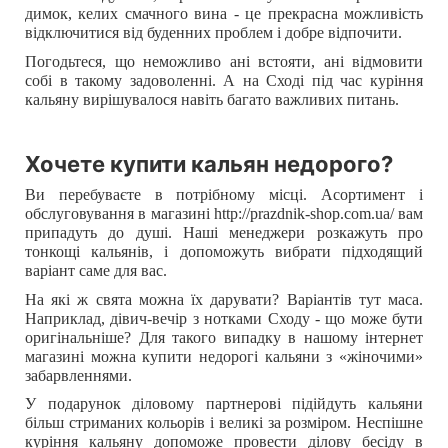
димок, келих смачного вина - це прекрасна можливість
відключитися від буденних проблем і добре відпочити.
Погодьтеся, що неможливо ані встояти, ані відмовити
собі в такому задоволенні. А на Сході під час куріння
кальяну вирішувалося навіть багато важливих питань.
Хочете купити кальян недорого?
Ви перебуваєте в потрібному місці. Асортимент і
обслуговування в магазині http://prazdnik-shop.com.ua/ вам
припадуть до душі. Наші менеджери розкажуть про
тонкощі кальянів, і допоможуть вибрати підходящий
варіант саме для вас.
На які ж свята можна їх дарувати? Варіантів тут маса.
Наприклад, дівич-вечір з нотками Сходу - що може бути
оригінальніше? Для такого випадку в нашому інтернет
магазині можна купити недорогі кальяни з «жіночими»
забарвленнями.
У подарунок діловому партнерові підійдуть кальяни
більш стриманих кольорів і великі за розміром. Неспішне
куріння кальяну допоможе провести ділову бесіду в