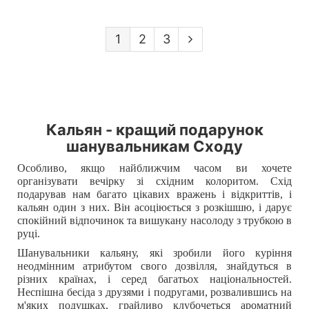
1
2
3
Кальян - кращий подарунок
шанувальникам Сходу
Особливо, якщо найближчим часом ви хочете
організувати вечірку зі східним колоритом. Схід
подарував нам багато цікавих вражень і відкриттів, і
кальян один з них. Він асоціюється з розкішшю, і дарує
спокійний відпочинок та вишукану насолоду з трубкою в
руці.
Шанувальники кальяну, які зробили його куріння
неодмінним атрибутом свого дозвілля, знайдуться в
різних країнах, і серед багатьох національностей.
Неспішна бесіда з друзями і подругами, розвалившись на
м'яких подушках, грайливо клубочеться ароматний