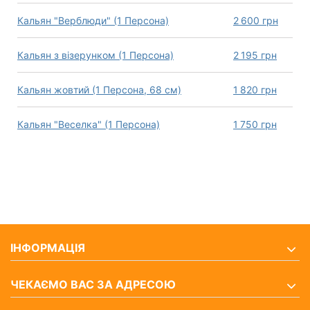
Кальян "Верблюди" (1 Персона)
2 600
грн
Кальян з візерунком (1 Персона)
2 195
грн
Кальян жовтий (1 Персона, 68 см)
1 820
грн
Кальян "Веселка" (1 Персона)
1 750
грн
ІНФОРМАЦІЯ
ЧЕКАЄМО ВАС ЗА АДРЕСОЮ