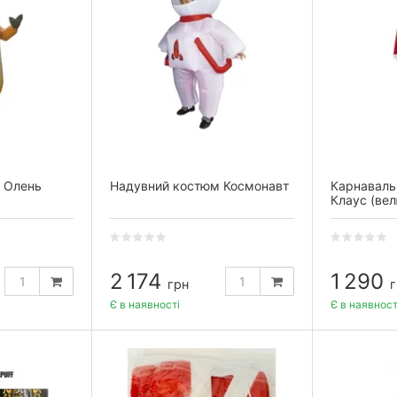
 Олень
Надувний костюм Космонавт
Карнаваль
Клаус (ве
2 174
1 290
грн
г
Є в наявності
Є в наявност