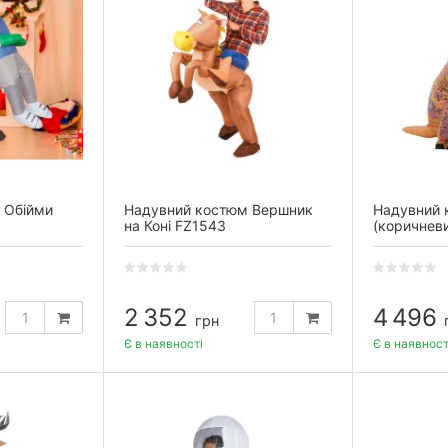
 Обійми
Надувний костюм Вершник
Надувний 
на Коні FZ1543
(коричнев
2 352
4 496
грн
Є в наявності
Є в наявност