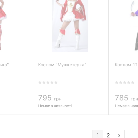
ька"
Костюм "Мушкетерка"
Костюм "Пр
795
785
грн
грн
Немає в наявності
Немає в ная
1
2