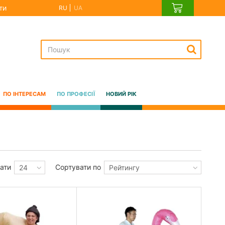
ти
RU
UA
ПО ІНТЕРЕСАМ
ПО ПРОФЕСІЇ
НОВИЙ РІК
ати
Сортувати по
24
Рейтингу