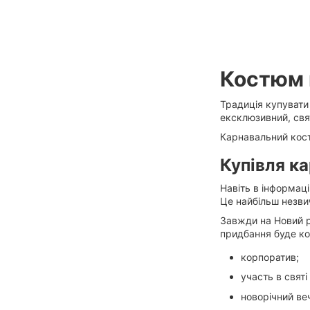
Костюм 
Традиція купувати
ексклюзивний, свя
Карнавальний
кос
Купівля к
Навіть в інформаці
Це найбільш незвич
Завжди
на Новий р
придбання буде ко
корпоратив;
участь в святі
новорічний веч