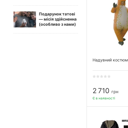
Подарунок татові
— місія здійсненна
(особливо з нами)
Надувний костюм
2 710
грн
Є в наявності