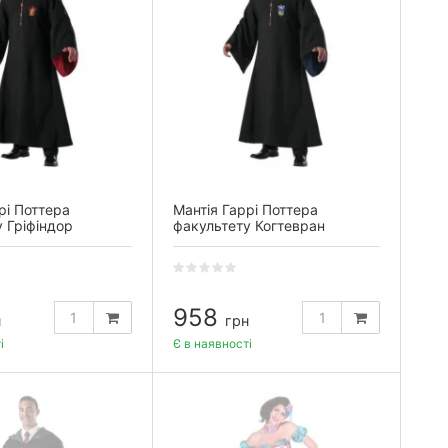
рі Поттера
Мантія Гаррі Поттера
 Гріфіндор
факультету Когтевран
958
н
грн
і
Є в наявності