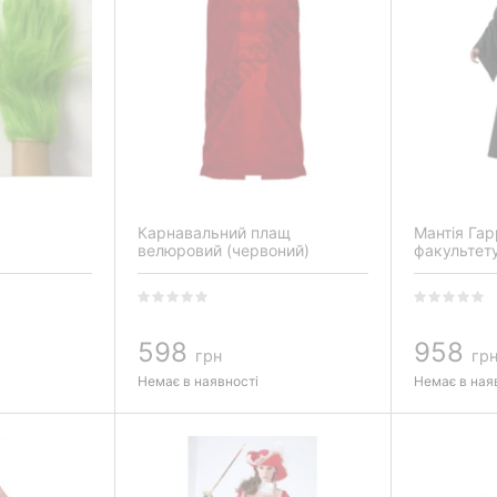
Карнавальний плащ
Мантія Гар
велюровий (червоний)
факультету
598
958
грн
гр
Немає в наявності
Немає в ная