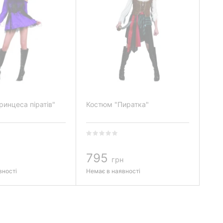
инцеса піратів"
Костюм "Пиратка"
795
грн
вності
Немає в наявності