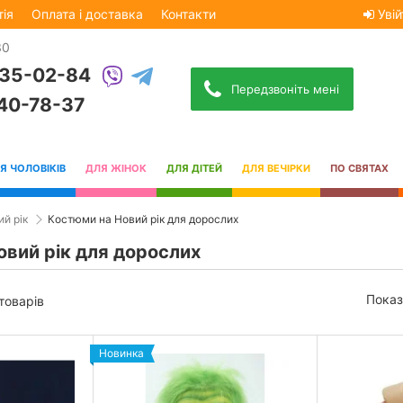
тія
Оплата і доставка
Контакти
Увій
30
535-02-84
Передзвоніть мені
740-78-37
Я ЧОЛОВІКІВ
ДЛЯ ЖІНОК
ДЛЯ ДІТЕЙ
ДЛЯ ВЕЧІРКИ
ПО СВЯТАХ
й рік
Костюми на Новий рік для дорослих
овий рік для дорослих
Показ
 товарів
Новинка