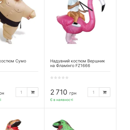
костюм Сумо
Надувний костюм Вершник
на Фламінго FZ1666
2 710
рн
грн
і
Є в наявності