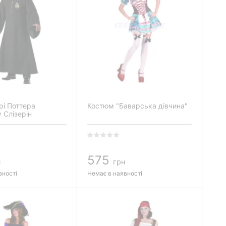
рі Поттера
Костюм "Баварська дівчина"
 Слізерін
575
н
грн
вності
Немає в наявності