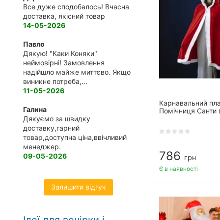
Все дуже сподобалось! Вчасна
доставка, якісний товар
14-05-2026
Павло
Дякую! "Каки Коняки"
неймовірні! Замовлення
надійшло майже миттєво. Якщо
виникне потреба,...
11-05-2026
Карнавальний пл
Галина
Помічниця Санти 
Дякуємо за швидку
доставку,гарний
товар,доступна ціна,ввічливий
менеджер.
786
09-05-2026
грн
Є в наявності
Залишити відгук