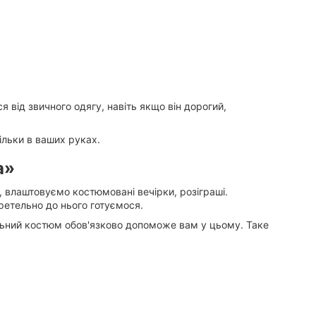
я від звичного одягу, навіть якщо він дорогий,
ільки в ваших руках.
а»
 влаштовуємо костюмовані вечірки, розіграші.
етельно до нього готуємося.
льний
костюм
обов'язково допоможе вам у цьому. Таке