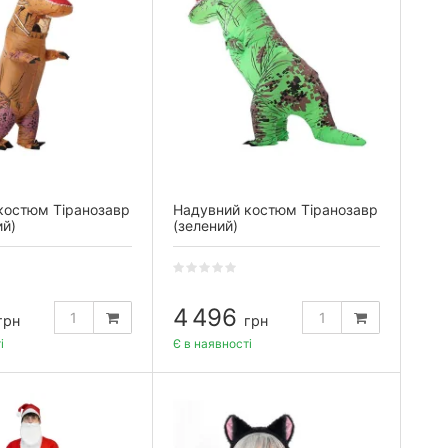
костюм Тіранозавр
Надувний костюм Тіранозавр
ий)
(зелений)
4 496
грн
грн
і
Є в наявності