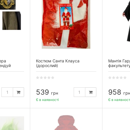
ера
Костюм Санта Клауса
Мантія Гар
ендуй
(дорослий)
факультету
539
958
грн
гр
Є в наявності
Є в наявност