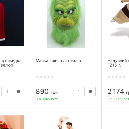
ащ накидка
Маска Грінча латексна
Надувний 
(велюр)
FZ1519
890
2 174
грн
г
Є в наявності
Є в наявност