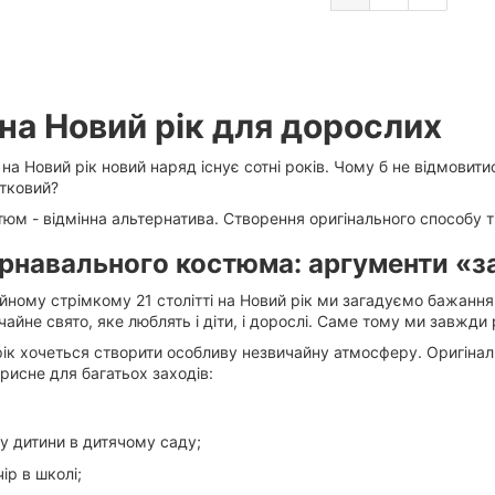
на Новий рік для дорослих
 на
Новий рік
новий наряд існує сотні років. Чому б не відмовитис
тковий?
тюм
- відмінна альтернатива. Створення оригінального способу т
арнавального костюма: аргументи «з
йному стрімкому 21 столітті
на Новий рік
ми загадуємо бажання,
айне свято, яке люблять і діти, і
дорослі.
Саме тому ми завжди р
ік
хочеться створити особливу незвичайну атмосферу. Оригіна
рисне для багатьох заходів:
 у дитини в дитячому саду;
ір в школі;