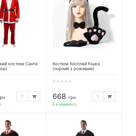
ний костюм Санта
Костюм Косплей Кішка
люр)
(чорний з рожевим)
668
рн
грн
і
Є в наявності