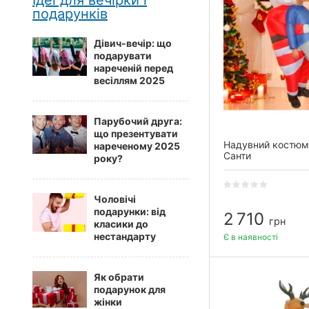
Ідеї для вечірки і
подарунків
Дівич-вечір: що
подарувати
нареченій перед
весіллям 2025
Парубочий друга:
що презентувати
Надувний костюм
нареченому 2025
Санти
року?
Чоловічі
подарунки: від
2 710
грн
класики до
нестандарту
Є в наявності
Як обрати
подарунок для
жінки