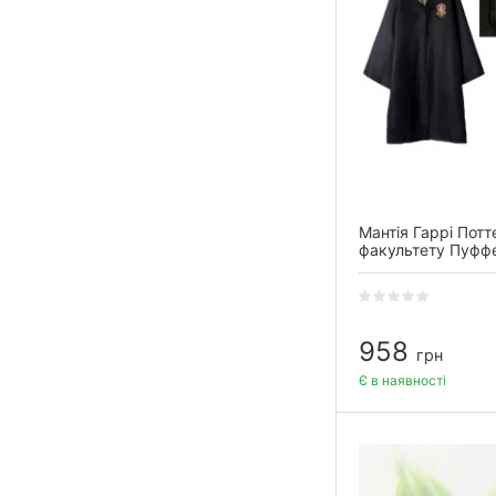
Мантія Гаррі Потт
факультету Пуфф
958
грн
Є в наявності