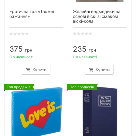
Еротична гра «Таємні
Желейні ведмедики на
бажання»
основі віскі зі смаком
віскі-кола
375
235
грн
грн
Є в наявності
Є в наявності
Купити
Купити
Топ продажів
Топ продажів