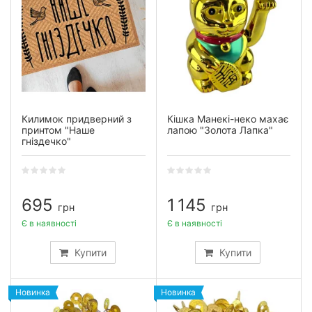
Килимок придверний з
Кішка Манекі-неко махає
принтом "Наше
лапою "Золота Лапка"
гніздечко"
695
1 145
грн
грн
Є в наявності
Є в наявності
Купити
Купити
Новинка
Новинка