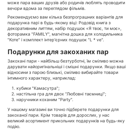
може пара ваших друзів або родичів люблять проводити
вечори вдома за переглядом фільмів.
Рекомендуємо вам кілька безпрограшних варіантів для
подарунка парі в будь-якому віці: Родовід книга з
декоративним литтям, набір подушок «Я твоє, ти моє»,
фоторамка "FAMILY", магнітна дошка для холодильника
"Коте" і комплект інтер'єрних подушок "L * ve".
Подарунки для закоханих пар
Закохані пари - найбільш безтурботні, їм сміливо можна
дарувати найоригінальніші і смішні подарунки. Якщо ваші
відносини з парою близькі, сміливо вибирайте товари
інтимного характеру, наприклад:
кубики "Камасутра";
настільна гра для двох "Любовні таємниці";
наручники коханим "Party".
У нашому магазині ви точно підберете подарунки для
закоханої пари. Крім товарів для дорослих, у нас
великий асортимент прикольних подарунків на будь-яку
подію.