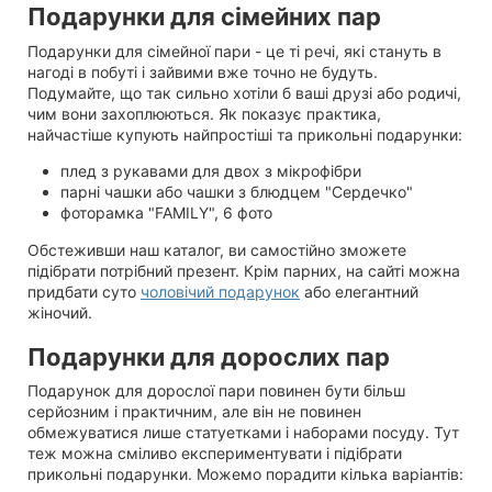
Подарунки для сімейних пар
Подарунки для сімейної пари - це ті речі, які стануть в
нагоді в побуті і зайвими вже точно не будуть.
Подумайте, що так сильно хотіли б ваші друзі або родичі,
чим вони захоплюються. Як показує практика,
найчастіше купують найпростіші та прикольні подарунки:
плед з рукавами для двох з мікрофібри
парні чашки або чашки з блюдцем "Сердечко"
фоторамка "FAMILY", 6 фото
Обстеживши наш каталог, ви самостійно зможете
підібрати потрібний презент. Крім парних, на сайті можна
придбати суто
чоловічий подарунок
або елегантний
жіночий.
Подарунки для дорослих пар
Подарунок для дорослої пари повинен бути більш
серйозним і практичним, але він не повинен
обмежуватися лише статуетками і наборами посуду. Тут
теж можна сміливо експериментувати і підібрати
прикольні подарунки. Можемо порадити кілька варіантів: