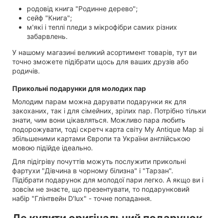
родовід книга "Родинне дерево";
сейф "Книга";
м'які і теплі пледи з мікрофібри самих різних
забарвлень.
У нашому магазині великий асортимент товарів, тут ви
точно зможете підібрати щось для ваших друзів або
родичів.
Прикольні подарунки для молодих пар
Молодим парам можна дарувати подарунки як для
закоханих, так і для сімейних, зрілих пар. Потрібно тільки
знати, чим вони цікавляться. Можливо пара любить
подорожувати, тоді скретч карта світу My Antique Map зі
збільшеними картами Європи та України англійською
мовою підійде ідеально.
Для підігріву почуттів можуть послужити прикольні
фартухи "Дівчина в чорному білизна" і "Тарзан".
Підібрати подарунок для молодої пари легко. А якщо ви і
зовсім не знаєте, що презентувати, то подарунковий
набір "Глінтвейн D'lux" - точне попадання.