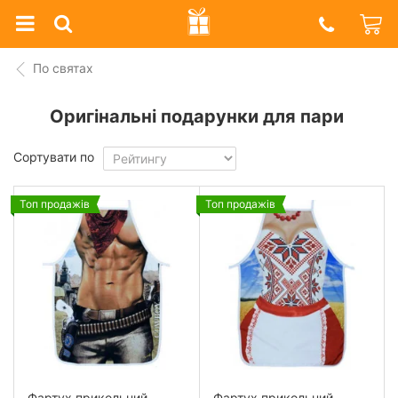
Prazdnik
Shop
По святах
Оригінальні подарунки для пари
Сортувати по
Топ продажів
Топ продажів
Фартух прикольний
Фартух прикольний