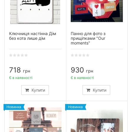
Ключниця настінна Дім
Панно для фото з
без кота лише дім
прищіпками "Our
moments"
718
930
грн
грн
Є в наявності
Є в наявності
Купити
Купити
Новинка
Новинка