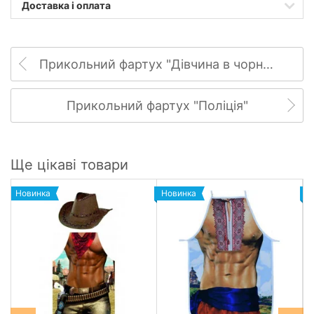
Доставка і оплата
Прикольний фартух "Дівчина в чорній білизні"
Прикольний фартух "Поліція"
Ще цікаві товари
Новинка
Новинка
Н