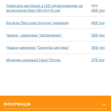
Дзеркало настільне з LED підсвічуванням на
582
акумуляторі біле (28×10×10 см)
489
грн
Кружка Лего конструктор (червона)
489
грн
Чашка - хамелеон "Затемнення"
369
грн
Чашка-хамелеон "Сонячна система"
369
грн
Музична скринька Гаррі Поттер
379
грн
ІНФОРМАЦІЯ