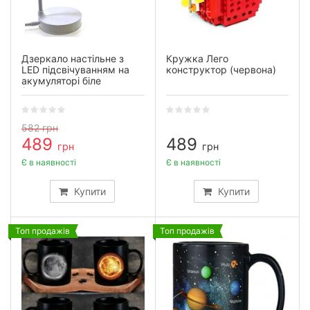
Дзеркало настільне з
Кружка Лего
LED підсвічуванням на
конструктор (червона)
акумуляторі біле
(28×10×10 см)
582
грн
489
489
грн
грн
Є в наявності
Є в наявності
Купити
Купити
Топ продажів
Топ продажів