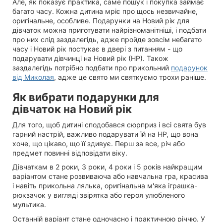
Але, як показує практика, саме пошук і покупка займає
багато часу. Кожна дитина мріє про щось незвичайне,
оригінальне, особливе. Подарунки на Новий рік для
дівчаток можна приготувати найрізноманітніші, і подбати
про них слід заздалегідь, адже пройде зовсім небагато
часу і Новий рік постукає в двері з питанням -
що
подарувати дівчинці на Новий рік (НР).
Також
заздалегідь потрібно подбати про прикольний
подарунок
від Миколая
, адже це свято ми святкуємо трохи раніше.
Як вибрати подарунки для
дівчаток на Новий рік
Для того, щоб дитині сподобався сюрприз і всі свята був
гарний настрій, важливо подарувати їй на НР, що вона
хоче, що цікаво, що її здивує. Перш за все, річ або
предмет повинні відповідати віку.
Дівчаткам в 2 роки, 3 роки, 4 роки і 5 років найкращим
варіантом стане розвиваюча або навчальна гра, красива
і навіть прикольна лялька, оригінальна м'яка іграшка-
рюкзачок у вигляді звірятка або героя улюбленого
мультика.
Останній варіант стане одночасно і практичною річчю. У