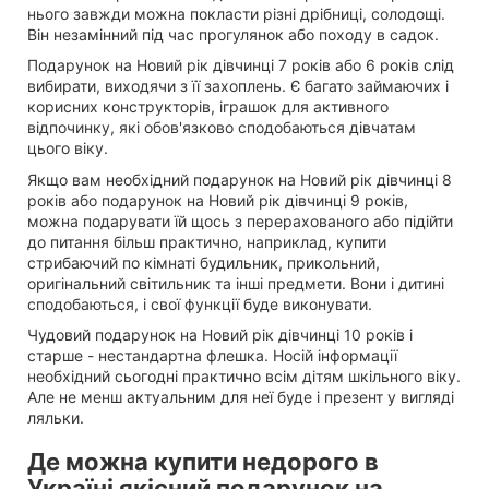
нього завжди можна покласти різні дрібниці, солодощі.
Він незамінний під час прогулянок або походу в садок.
Подарунок на Новий рік дівчинці 7 років або 6 років слід
вибирати, виходячи з її захоплень. Є багато займаючих і
корисних конструкторів, іграшок для активного
відпочинку, які обов'язково сподобаються дівчатам
цього віку.
Якщо вам необхідний подарунок на Новий рік дівчинці 8
років або подарунок на Новий рік дівчинці 9 років,
можна подарувати їй щось з перерахованого або підійти
до питання більш практично, наприклад, купити
стрибаючий по кімнаті будильник, прикольний,
оригінальний світильник та інші предмети. Вони і дитині
сподобаються, і свої функції буде виконувати.
Чудовий подарунок на Новий рік дівчинці 10 років і
старше - нестандартна флешка. Носій інформації
необхідний сьогодні практично всім дітям шкільного віку.
Але не менш актуальним для неї буде і презент у вигляді
ляльки.
Де можна купити недорого в
Україні якісний подарунок на