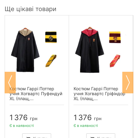
Ще цікаві товари
Костюм Гаррі Поттер
Костюм Гаррі Поттер
учня Хогвартс Пуфендуй
учня Хогвартс Гріфіндор
XL (плащ,...
XL (плащ,...
1 376
1 376
грн
грн
Є в наявності
Є в наявності