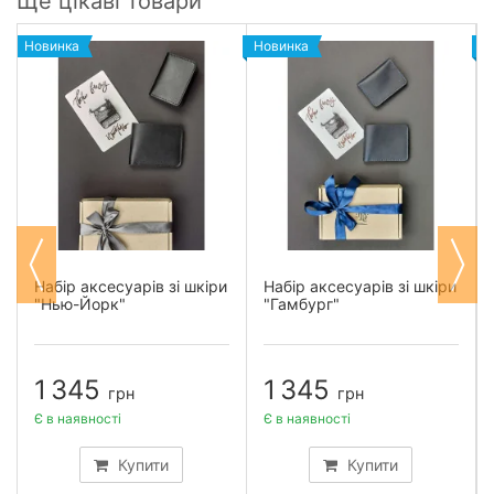
Ще цікаві товари
Новинка
Новинка
Н
Набір аксесуарів зі шкіри
Набір аксесуарів зі шкіри
"Нью-Йорк"
"Гамбург"
1 345
1 345
грн
грн
Є в наявності
Є в наявності
Купити
Купити