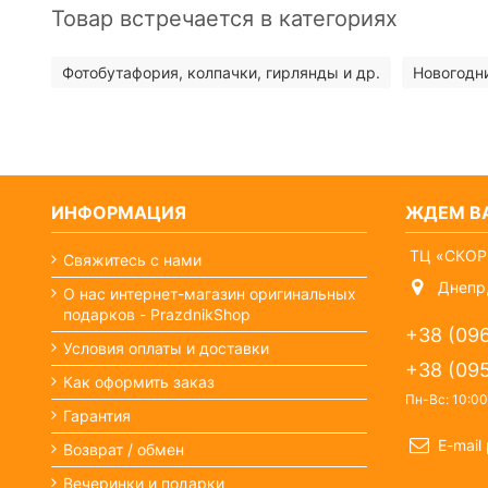
Товар встречается в категориях
Фотобутафория, колпачки, гирлянды и др.
Новогодн
ИНФОРМАЦИЯ
ЖДЕМ ВА
ТЦ «СКОР
Свяжитесь с нами
Днепр,
О нас интернет-магазин оригинальных
подарков - PrazdnikShop
+38 (09
Условия оплаты и доставки
+38 (09
Как оформить заказ
Пн-Вс: 10:00
Гарантия
E-mail
Возврат / обмен
Вечеринки и подарки