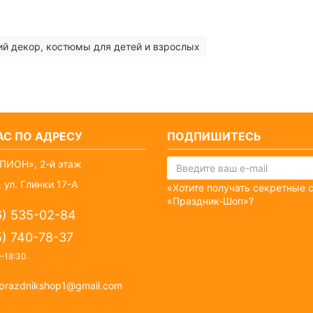
ий декор, костюмы для детей и взрослых
С ПО АДРЕСУ
ПОДПИШИТЕСЬ
ПИОН», 2-й этаж
 ул. Глинки 17-А
«Хотите получать секретные 
«Праздник-Шоп»?
6) 535-02-84
5) 740-78-37
–18:30
.
prazdnikshop1@gmail.com