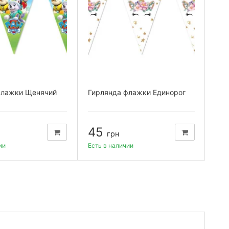
флажки Щенячий
Гирлянда флажки Единорог
Бум
диа
(уп.
45
5
грн
ии
Есть в наличии
Есть