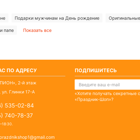
ине
Подарки мужчинам на День рождение
Оригинальные
и папе
Показать все
С ПО АДРЕСУ
ПОДПИШИТЕСЬ
ПИОН», 2-й этаж
 ул. Глинки 17-А
«Хотите получать секретные 
«Праздник-Шоп»?
6) 535-02-84
5) 740-78-37
–18:30
.
prazdnikshop1@gmail.com