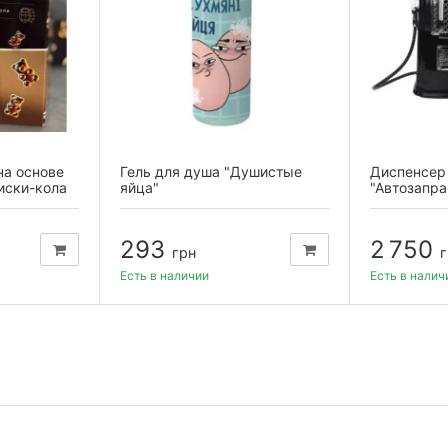
а основе
Гель для душа "Душистые
Диспенсер 
иски-кола
яйца"
"Автозапра
двумя...
293
2 750
грн
г
Есть в наличии
Есть в налич