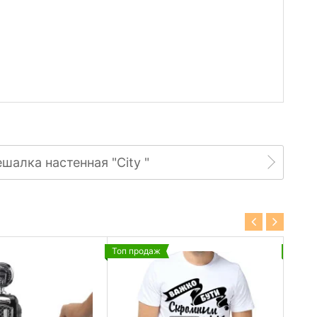
шалка настенная "City "
Топ продаж
Топ п