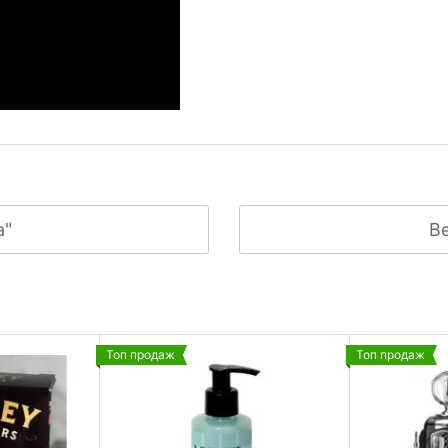
а"
Ве
Топ продаж
Топ продаж