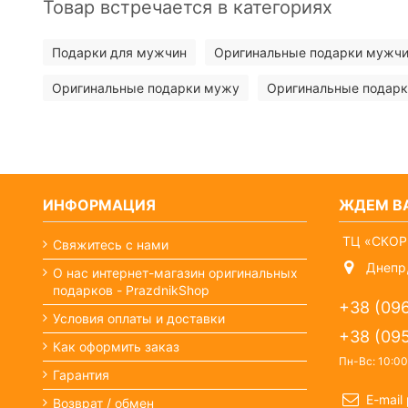
Товар встречается в категориях
Подарки для мужчин
Оригинальные подарки мужч
Оригинальные подарки мужу
Оригинальные подарк
ИНФОРМАЦИЯ
ЖДЕМ ВА
ТЦ «СКОР
Свяжитесь с нами
Днепр,
О нас интернет-магазин оригинальных
подарков - PrazdnikShop
+38 (09
Условия оплаты и доставки
+38 (09
Как оформить заказ
Пн-Вс: 10:00
Гарантия
E-mail
Возврат / обмен