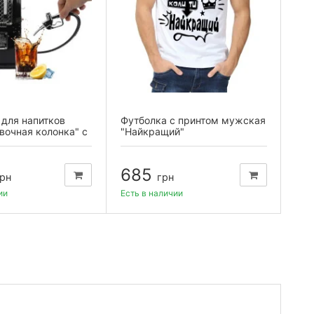
для напитков
Футболка с принтом мужская
При
вочная колонка" с
"Найкращий"
буд
685
2
рн
грн
ии
Есть в наличии
Есть