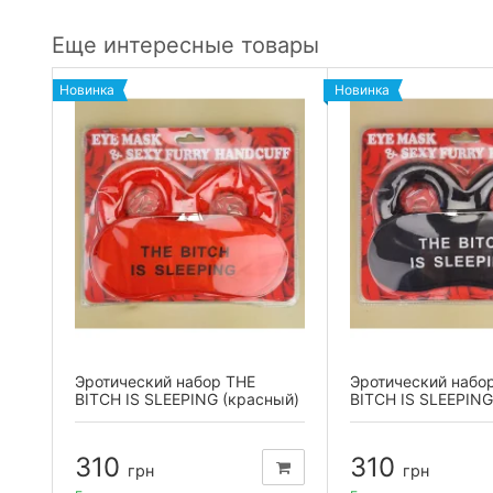
Еще интересные товары
Новинка
Новинка
й
Эротический набор THE
Эротический набо
BITCH IS SLEEPING (красный)
BITCH IS SLEEPING
310
310
грн
грн