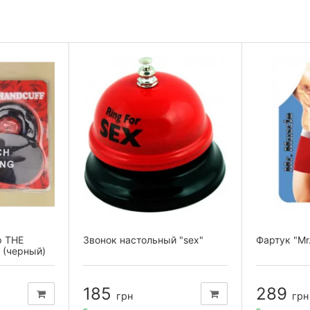
р THE
Звонок настольный "sex"
Фартук "Mr
 (черный)
185
289
грн
грн