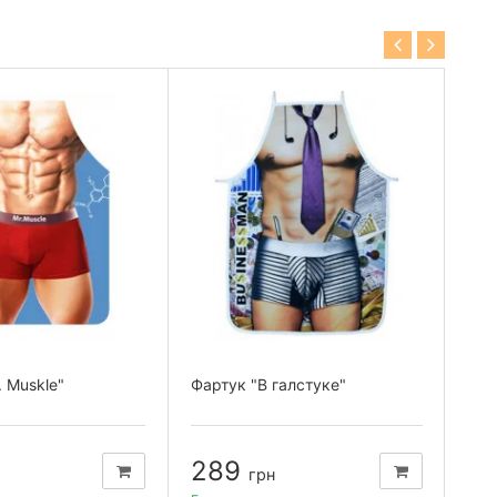
. Muskle"
Фартук "В галстуке"
При
"Де
289
2
грн