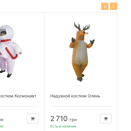
костюм Космонавт
Надувной костюм Олень
Над
Тир
2 710
4
рн
грн
ии
Есть в наличии
Есть