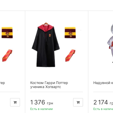
тер
Костюм Гарри Поттер
Надувной 
ученика Хогвартс
ащ,...
Гриффиндор L (плащ,...
1 376
2 174
грн
г
Есть в наличии
Есть в налич