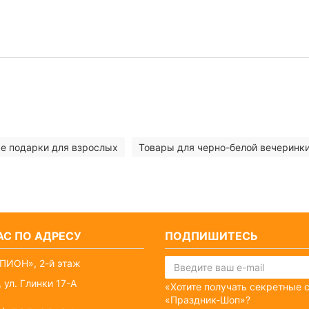
е подарки для взрослых
Товары для черно-белой вечеринк
С ПО АДРЕСУ
ПОДПИШИТЕСЬ
ПИОН», 2-й этаж
 ул. Глинки 17-А
«Хотите получать секретные 
«Праздник-Шоп»?