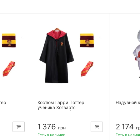
тер
Костюм Гарри Поттер
Надувной 
ученика Хогвартс
ащ,...
Гриффиндор L (плащ,...
1 376
2 174
грн
г
Есть в наличии
Есть в налич