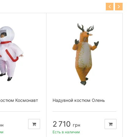
костюм Космонавт
Надувной костюм Олень
Над
Тир
2 710
4
рн
грн
ии
Есть в наличии
Есть